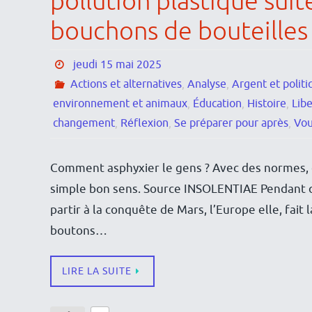
pollution plastique suit
bouchons de bouteilles 
jeudi 15 mai 2025
Actions et alternatives
,
Analyse
,
Argent et politi
environnement et animaux
,
Éducation
,
Histoire
,
Libe
changement
,
Réflexion
,
Se préparer pour après
,
Vou
Comment asphyxier le gens ? Avec des normes, de
simple bon sens. Source INSOLENTIAE Pendant q
partir à la conquête de Mars, l’Europe elle, fai
boutons…
LIRE LA SUITE