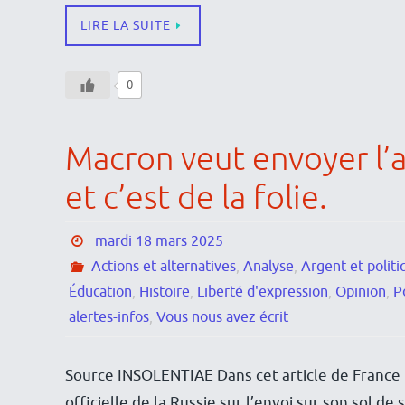
LIRE LA SUITE
0
Macron veut envoyer l’
et c’est de la folie.
mardi 18 mars 2025
Actions et alternatives
,
Analyse
,
Argent et politi
Éducation
,
Histoire
,
Liberté d'expression
,
Opinion
,
P
alertes-infos
,
Vous nous avez écrit
Source INSOLENTIAE Dans cet article de France In
officielle de la Russie sur l’envoi sur son sol d