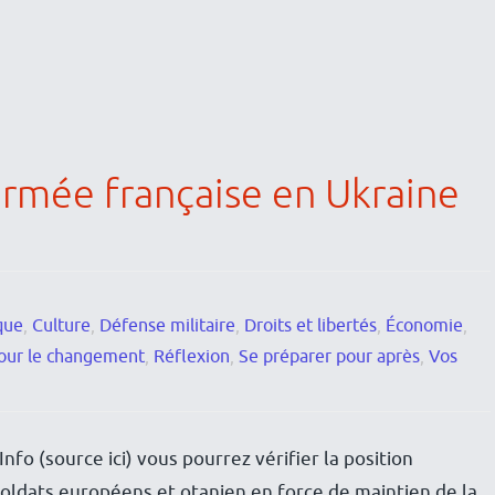
armée française en Ukraine
que
,
Culture
,
Défense militaire
,
Droits et libertés
,
Économie
,
our le changement
,
Réflexion
,
Se préparer pour après
,
Vos
fo (source ici) vous pourrez vérifier la position
e soldats européens et otanien en force de maintien de la