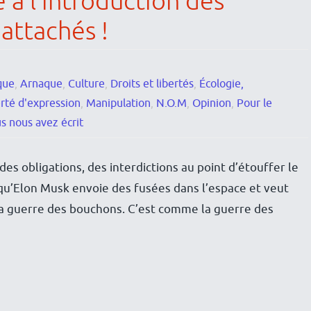
e à l’introduction des
attachés !
que
,
Arnaque
,
Culture
,
Droits et libertés
,
Écologie,
rté d'expression
,
Manipulation
,
N.O.M
,
Opinion
,
Pour le
s nous avez écrit
s obligations, des interdictions au point d’étouffer le
u’Elon Musk envoie des fusées dans l’espace et veut
t la guerre des bouchons. C’est comme la guerre des