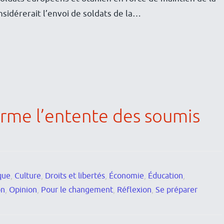
onsidérerait l’envoi de soldats de la…
irme l’entente des soumis
que
,
Culture
,
Droits et libertés
,
Économie
,
Éducation
,
on
,
Opinion
,
Pour le changement
,
Réflexion
,
Se préparer