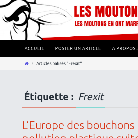
Passer
Panneau de gestion des cookies
vers
le
contenu
Passer
ACCUEIL
POSTER UN ARTICLE
A PROPOS
vers
le
Home
Articles balisés "Frexit"
contenu
Étiquette :
Frexit
L’Europe des bouchons 