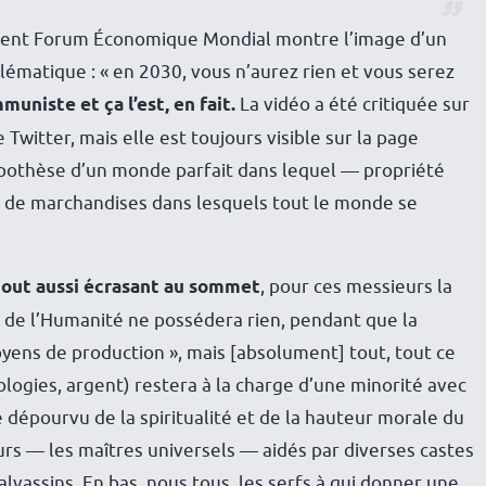
écent Forum Économique Mondial montre l’image d’un
ématique : « en 2030, vous n’aurez rien et vous serez
niste et ça l’est, en fait.
La vidéo a été critiquée sur
Twitter, mais elle est toujours visible sur la page
ypothèse d’un monde parfait dans lequel — propriété
is de marchandises dans lesquels tout le monde se
tout aussi écrasant au sommet
, pour ces messieurs la
é de l’Humanité ne possédera rien, pendant que la
yens de production », mais [absolument] tout, tout ce
ologies, argent) restera à la charge d’une minorité avec
épourvu de la spiritualité et de la hauteur morale du
 — les maîtres universels — aidés par diverses castes
lvassins. En bas, nous tous, les serfs à qui donner une