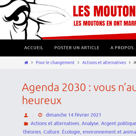
Passer
Panneau de gestion des cookies
vers
le
contenu
Passer
ACCUEIL
POSTER UN ARTICLE
A PROPOS
vers
le
Home
Pour le changement
Actions et alternatives
A
contenu
Agenda 2030 : vous n’au
heureux
.
dimanche 14 février 2021
Actions et alternatives
,
Analyse
,
Argent politique
théories
,
Culture
,
Écologie, environnement et anim