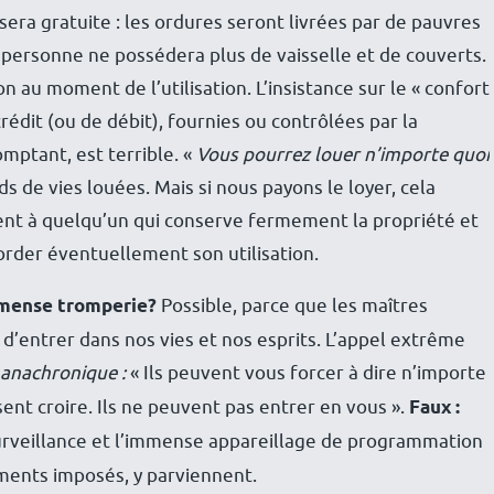
ra gratuite : les ordures seront livrées par de pauvres
 personne ne possédera plus de vaisselle et de couverts.
son au moment de l’utilisation. L’insistance sur le « confort
crédit (ou de débit), fournies ou contrôlées par la
mptant, est terrible. «
Vous pou
rr
ez louer n’importe quoi
ds de vies louées. Mais si nous payons le loyer, cela
nnent à quelqu’un qui conserve fermement la propriété et
corder éventuellement son utilisation.
immense tromperie?
Possible, parce que les maîtres
 d’entrer dans nos vies et nos esprits. L’appel extrême
anachronique :
« Ils peuvent vous forcer à dire n’importe
ssent croire. Ils ne peuvent pas entrer en vous ».
Faux :
urveillance et l’immense appareillage de programmation
ments imposés, y parviennent.