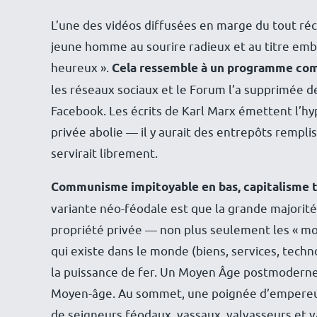
L’une des vidéos diffusées en marge du tout r
jeune homme au sourire radieux et au titre embl
heureux ».
Cela ressemble à un programme commu
les réseaux sociaux et le Forum l’a supprimée de 
Facebook. Les écrits de Karl Marx émettent l’h
privée abolie — il y aurait des entrepôts rempl
servirait librement.
Communisme impitoyable en bas, capitalisme
variante néo-féodale est que la grande majorit
propriété privée — non plus seulement les « mo
qui existe dans le monde (biens, services, techn
la puissance de fer
. Un Moyen Âge postmoderne d
Moyen-âge. Au sommet, une poignée d’empereurs
de seigneurs féodaux, vassaux, valvasseurs et va