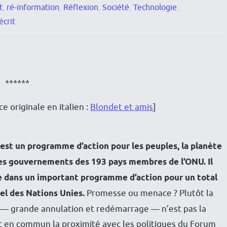
t
,
ré-information
,
Réflexion
,
Société
,
Technologie
,
écrit
******
e originale en italien :
Blondet et amis
]
st un programme d’action pour les peuples, la planète
les gouvernements des 193 pays membres de l’ONU
. Il
e dans un important programme d’action pour un total
ciel des Nations Unies.
Promesse ou menace ? Plutôt la
 — grande annulation et redémarrage — n’est pas la
nt en commun la proximité avec les politiques du Forum