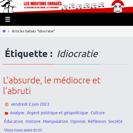
Passer
Panneau de gestion des cookies
vers
le
contenu
Home
Articles balisés "Idiocratie"
Étiquette :
Idiocratie
L’absurde, le médiocre et
l’abruti
vendredi 2 juin 2023
,
,
,
Analyse
Argent politique et géopolitique
Culture
,
,
,
,
,
,
Éducation
Histoire
Manipulation
Opinion
Réflexion
Société
Vous nous avez écrit