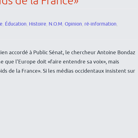
ds de la France»
re
,
Éducation
,
Histoire
,
N.O.M
,
Opinion
,
ré-information
,
en accordé à Public Sénat, le chercheur Antoine Bondaz
e que l’Europe doit «faire entendre sa voix», mais
 de la France». Si les médias occidentaux insistent sur