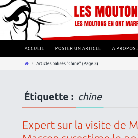
Passer
Panneau de gestion des cookies
vers
le
contenu
Passer
ACCUEIL
POSTER UN ARTICLE
A PROPOS
vers
le
Home
Articles balisés "chine"
(Page 3)
contenu
Étiquette :
chine
Expert sur la visite de