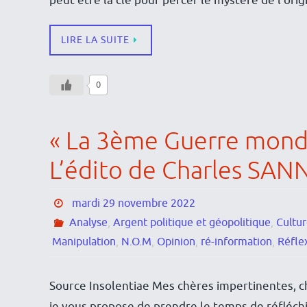
peut être la clé pour percer le mystère de l’or
LIRE LA SUITE
0
« La 3ème Guerre mondi
L’édito de Charles SAN
mardi 29 novembre 2022
Analyse
,
Argent politique et géopolitique
,
Cultu
Manipulation
,
N.O.M
,
Opinion
,
ré-information
,
Réfle
Source Insolentiae Mes chères impertinentes, ch
je vous propose de prendre le temps de réfléchi