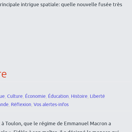
rincipale intrigue spatiale: quelle nouvelle fusée très
re
ue
,
Culture
,
Économie
,
Éducation
,
Histoire
,
Liberté
ande
,
Réflexion
,
Vos alertes-infos
st à Toulon, que le régime de Emmanuel Macron a