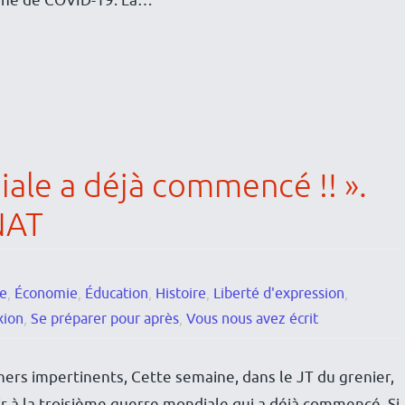
igine de COVID-19. La…
ale a déjà commencé !! ».
NAT
re
,
Économie
,
Éducation
,
Histoire
,
Liberté d'expression
,
xion
,
Se préparer pour après
,
Vous nous avez écrit
ers impertinents, Cette semaine, dans le JT du grenier,
r à la troisième guerre mondiale qui a déjà commencé. Si