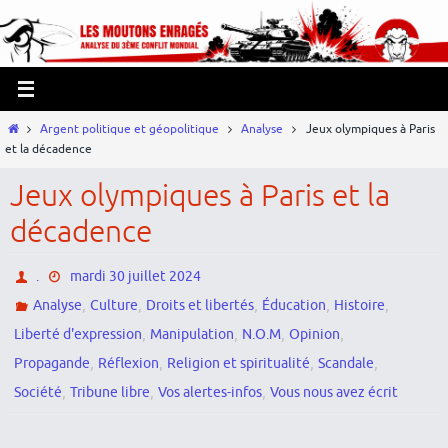
Passer
Panneau de gestion des cookies
vers
le
contenu
Home
Argent politique et géopolitique
Analyse
Jeux olympiques à Paris
et la décadence
Jeux olympiques à Paris et la
décadence
.
mardi 30 juillet 2024
,
,
,
,
,
Analyse
Culture
Droits et libertés
Éducation
Histoire
,
,
,
,
Liberté d'expression
Manipulation
N.O.M
Opinion
,
,
,
,
Propagande
Réflexion
Religion et spiritualité
Scandale
,
,
,
Société
Tribune libre
Vos alertes-infos
Vous nous avez écrit