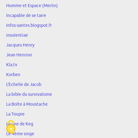
Homme et Espace (Merlin)
Incapable de se taire
Infos-santes.blogspot.fr
insolentiae
Jacques Henry
Jean Henrion
Kla.tv
Korben
L'Echelle de Jacob
La bible du survivalisme
La Boîte à Moustache
La Toupie
La une de Keg
Le 4ème singe