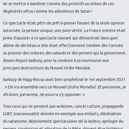
de se mettre à dandiner comme des primitifs au milieu de ces
dégénérés vêtus comme les adorateurs de Satan !
Ce spectacle était pétri de prêt-à-penser faisant de la seule opinion
autorisée, la pensée unique, une pure vérité. La France entière était
priée d’assister à ce spectacle navrant qui démontrait dans quel
abîme de déchéance elle était effectivement tombée dès l’arrivée
au pouvoir des ordures, des salauds et des pervers qui la gouvernent,
disons depuis Sarkozy, pour la conduire à sa soumission aux
principes destructeurs du Nouvel Ordre Mondial.
Sarközy de Nagy-Bocsa avait bien prophétisé le 1er septembre 2021
:
« On ira ensemble vers ce Nouvel Ordre Mondial. Et personne, je
dis bien, personne, ne pourra s’y opposer. »
Tous ceux qui ne pensent pas wokisme, cancel culture, propagande
LGBT, transsexualité donnée en exemple aux enfants, idéalisation
du satanisme, déploiement spectaculaire de la laideur, apologie du
pervers, soumission et adoration de la Bête, doivent être brûléssur