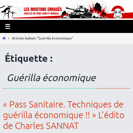
Passer
Panneau de gestion des cookies
vers
le
contenu
Home
Articles balisés "Guérilla économique"
Étiquette :
Guérilla économique
« Pass Sanitaire. Techniques de
guérilla économique !! » L’édito
de Charles SANNAT