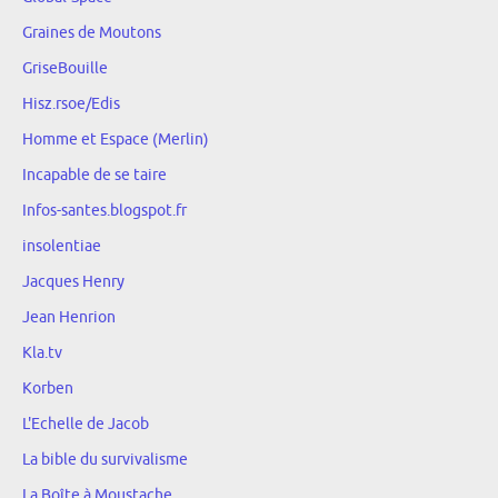
Graines de Moutons
GriseBouille
Hisz.rsoe/Edis
Homme et Espace (Merlin)
Incapable de se taire
Infos-santes.blogspot.fr
insolentiae
Jacques Henry
Jean Henrion
Kla.tv
Korben
L'Echelle de Jacob
La bible du survivalisme
La Boîte à Moustache