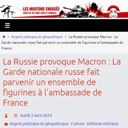
Passer
Panneau de gestion des cookies
vers
le
contenu
Home
Argent politique et géopolitique
La Russie provoque Macron : La
Garde nationale russe fait parvenir un ensemble de figurines à l’ambassade de
France
La Russie provoque Macron : La
Garde nationale russe fait
parvenir un ensemble de
figurines à l’ambassade de
France
.
mardi 2 avril 2024
,
,
,
Argent politique et géopolitique
Culture
Défense militaire