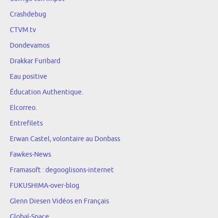
Crashdebug
CTVM tv
Dondevamos
Drakkar Furibard
Eau positive
Éducation Authentique.
Elcorreo.
Entrefilets
Erwan Castel, volontaire au Donbass
Fawkes-News
Framasoft : degooglisons-internet
FUKUSHIMA-over-blog
Glenn Diesen Vidéos en Français
Global-Space