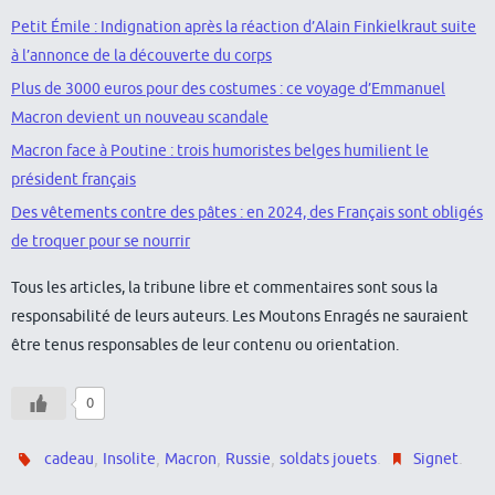
Petit Émile : Indignation après la réaction d’Alain Finkielkraut suite
à l’annonce de la découverte du corps
Plus de 3000 euros pour des costumes : ce voyage d’Emmanuel
Macron devient un nouveau scandale
Macron face à Poutine : trois humoristes belges humilient le
président français
Des vêtements contre des pâtes : en 2024, des Français sont obligés
de troquer pour se nourrir
Tous les articles, la tribune libre et commentaires sont sous la
responsabilité de leurs auteurs. Les Moutons Enragés ne sauraient
être tenus responsables de leur contenu ou orientation.
0
,
,
,
,
.
.
cadeau
Insolite
Macron
Russie
soldats jouets
Signet