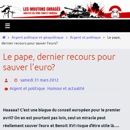
Passer
Panneau de gestion des cookies
vers
le
contenu
Home
Argent politique et géopolitique
Argent et politique
Le pape,
dernier recours pour sauver l’euro?
Le pape, dernier recours pour
sauver l’euro?
.
samedi 31 mars 2012
,
Argent et politique
Humour et actualité
Haaaaa? C’est une blague du conseil européen pour le premier
avril? On en est pourtant pas loin, seul un miracle peut
réellement sauver l’euro et Benoit XVI risque d’être utile là….