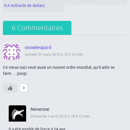
9,4 milliards de dollars
6 Commentaires
snowleopard
samedi 31 mars 2012 à 10 h 35 min
Ce vieux nazi veut aussi un nouvel ordre mondial, qu’il aille se
faire… :poop:
0
Nevenoe
dimanche 1 avril 2012 à 18 h 12 min
Il a été enrôlé de force à 14 ans.