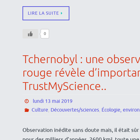
LIRE LA SUITE
0
Tchernobyl : une observ
rouge révèle d’importan
TrustMyScience..
lundi 13 mai 2019
Culture
,
Découvertes/sciences
,
Écologie, enviro
Observation inédite sans doute mais, il était sûr
pour des milliers d’années. 2600 km², toute une 