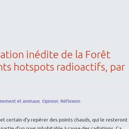
ation inédite de la Forêt
ts hotspots radioactifs, par
nnement et animaux
,
Opinion
,
Réflexion
 et certain d’y repérer des points chauds, qui le resteront
partie d’un pays inhabitable à cause des radiations. Ça