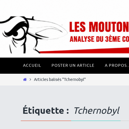
Passer
Panneau de gestion des cookies
vers
le
contenu
Passer
ACCUEIL
POSTER UN ARTICLE
A PROPOS
vers
le
Home
Articles balisés "Tchernobyl"
contenu
Étiquette :
Tchernobyl