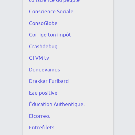
conscience du peuple
Conscience Sociale
ConsoGlobe
Corrige ton impôt
Crashdebug
CTVM tv
Dondevamos
Drakkar Furibard
Eau positive
Éducation Authentique.
Elcorreo.
Entrefilets