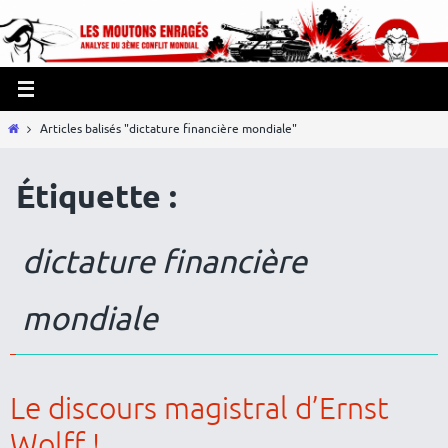
Passer
Panneau de gestion des cookies
vers
le
contenu
Home
Articles balisés "dictature financière mondiale"
Étiquette :
dictature financière
mondiale
Le discours magistral d’Ernst
Wolff !