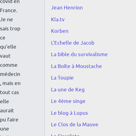
covid en
s
Jean Henrion
France.
m
Je ne
Kla.tv
é
sais trop
Korben
d
ce
L'Echelle de Jacob
i
qu’elle
a
La bible du survivalisme
vaut
s
comme
La Boîte à Moustache
à
médecin
La Toupie
l
, mais en
a
La une de Keg
tout cas
b
Le 4ème singe
elle
o
aurait
Le blog à Lupus
t
pu faire
Le Clos de la Mauve
t
une
e