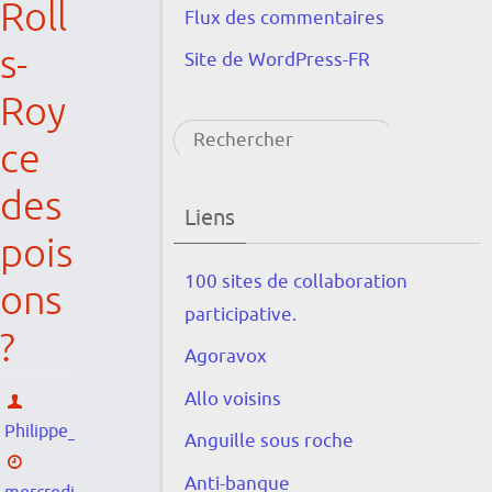
Roll
Flux des commentaires
s-
Site de WordPress-FR
Roy
Rechercher
ce
des
Liens
pois
100 sites de collaboration
ons
participative.
?
Agoravox
Allo voisins
Philippe_Huysmans
Anguille sous roche
Anti-banque