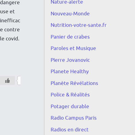
Nature-alerte
dangere
i
use et
Nouveau-Monde
p
inefficac
Nutrition-votre-sante.fr
e
e contre
n
Panier de crabes
le covid.
d
Paroles et Musique
i
Pierre Jovanovic
P
é
Planete Healthy
o
e
0
s
u
Planète Révélations
e
r
Police & Réalités
s
q
Potager durable
s
u
a
Radio Campus Paris
o
y
Radios en direct