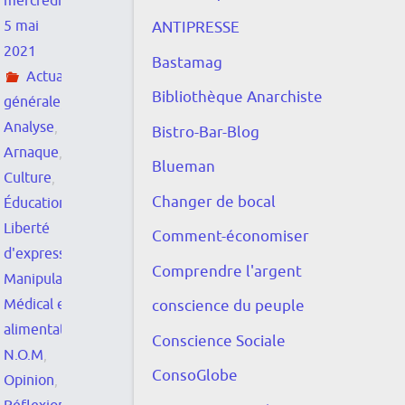
mercredi
5 mai
ANTIPRESSE
2021
Bastamag
Actualité
Bibliothèque Anarchiste
générale
,
Analyse
,
Bistro-Bar-Blog
Arnaque
,
Blueman
Culture
,
Changer de bocal
Éducation
,
Liberté
Comment-économiser
d'expression
,
Comprendre l'argent
Manipulation
,
Médical et
conscience du peuple
alimentation
,
Conscience Sociale
N.O.M
,
ConsoGlobe
Opinion
,