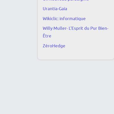
e
n
n
Urantia-Gaia
e
o
Wikiclic: informatique
u
r
Willy Muller- L'Esprit du Pur Bien-
s
?
Être
v
O
ZéroHedge
e
u
n
i
d
,
r
j
e
e
l
s
e
a
v
i
a
s