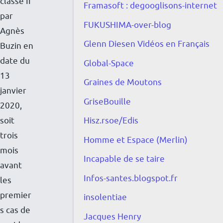
classe II
Framasoft : degooglisons-internet
e
par
FUKUSHIMA-over-blog
o
Agnès
ù
Glenn Diesen Vidéos en Français
Buzin en
l
date du
Global-Space
e
13
Graines de Moutons
p
janvier
o
GriseBouille
2020,
u
soit
Hisz.rsoe/Edis
v
trois
Homme et Espace (Merlin)
o
mois
Incapable de se taire
i
avant
r
Infos-santes.blogspot.fr
les
,
premier
insolentiae
l
s cas de
Jacques Henry
e