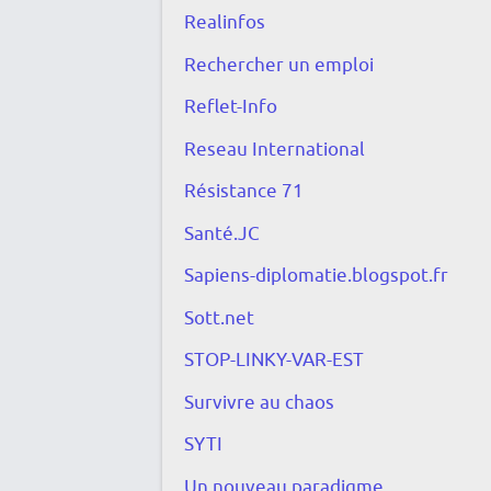
e
i
Realinfos
n
s
Rechercher un emploi
t
e
à
Reflet-Info
f
t
Reseau International
a
o
Résistance 71
u
i
t
Santé.JC
r
e
Sapiens-diplomatie.blogspot.fr
e
f
Sott.net
v
o
STOP-LINKY-VAR-EST
a
r
c
c
Survivre au chaos
e
c
SYTI
d
i
Un nouveau paradigme