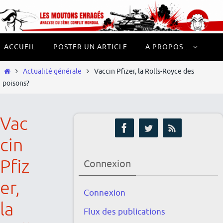
Passer
Panneau de gestion des cookies
vers
le
Passer
ACCUEIL
POSTER UN ARTICLE
A PROPOS…
contenu
vers
le
Home
Actualité générale
Vaccin Pfizer, la Rolls-Royce des
contenu
poisons?
Vac
cin
Pfiz
Connexion
er,
Connexion
la
Flux des publications