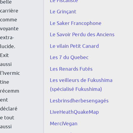
Le Fiscaliste
belle
e
carrière
Le Grinçant
t
comme
Le Saker Francophone
l
voyante
Le Savoir Perdu des Anciens
e
extra-
s
Le vilain Petit Canard
lucide.
v
Exit
Les 7 du Quebec
e
aussi
Les Renards Futés
d
l’Ivermic
e
Les veilleurs de Fukushima
tine
t
(spécialisé Fukushima)
récemm
t
ent
Lesbrinsdherbesengagés
e
déclaré
LiveHeathQuakeMap
s
e tout
MerciVegan
s
aussi
t