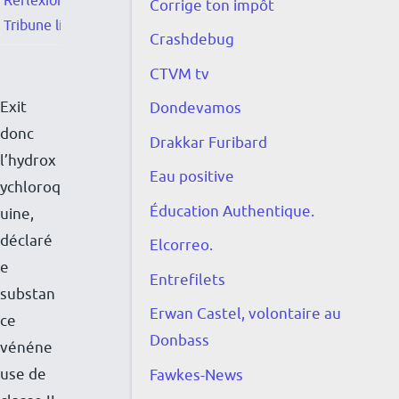
Réflexion
,
Corrige ton impôt
Tribune libre
Crashdebug
CTVM tv
E
Exit
Dondevamos
n
donc
Drakkar Furibard
c
l’hydrox
Eau positive
e
ychloroq
t
Éducation Authentique.
uine,
t
déclaré
Elcorreo.
e
e
Entrefilets
é
substan
p
Erwan Castel, volontaire au
ce
o
Donbass
vénéne
q
use de
Fawkes-News
u