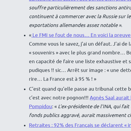
souffre particulièrement des sanctions antir
continuent à commercer avec la Russie sur le
exportations allemandes assez notable »
.
«
Le FMI se fout de nous… En voici la preuve
Comme vous le savez, j’ai un défaut. J’ai de
« souvenirs » avec le plus grand nombre… B
en capacité de faire une liste exhaustive e
pudiques !! sic… Arrêt sur image : « une de
rire… La France est à 95 % ! »
C’est quand qu’elle passe au tribunal cett
c’est avec notre pognon!!!
Agnès Saal aurait
Pompidou
: «
L’ex-présidente de l’INA, qui fa
fonds publics aggravé, aurait massivement ci
Retraites : 92% des Français se déclarent « 