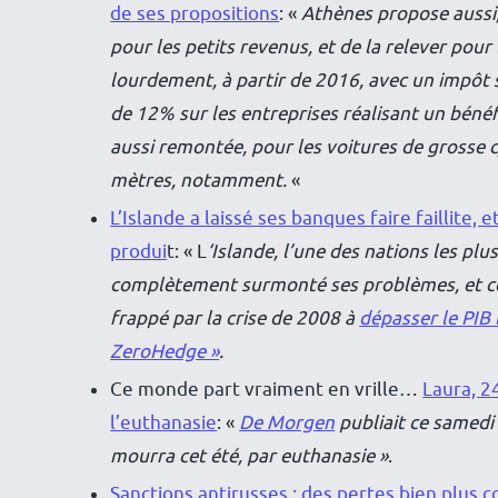
de ses propositions
: «
Athènes propose aussi,
pour les petits revenus, et de la relever pour
lourdement, à partir de 2016, avec un impôt 
de 12% sur les entreprises réalisant un bénéf
aussi remontée, pour les voitures de grosse cy
mètres, notamment.
«
L’Islande a laissé ses banques faire faillite, e
produi
t: « L
‘Islande, l’une des nations les plu
complètement surmonté ses problèmes, et cet
frappé par la crise de 2008 à
dépasser le PIB l
ZeroHedge »
.
Ce monde part vraiment en vrille…
Laura, 2
l’euthanasie
: «
De Morgen
publiait ce samedi 
mourra cet été, par euthanasie »
.
Sanctions antirusses : des pertes bien plus 