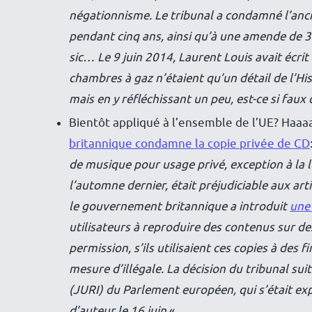
négationnisme. Le tribunal a condamné l’anci
pendant cinq ans, ainsi qu’à une amende de 3.0
sic… Le 9 juin 2014, Laurent Louis avait écrit 
chambres à gaz n’étaient qu’un détail de l’H
mais en y réfléchissant un peu, est-ce si faux 
Bientôt appliqué à l’ensemble de l’UE? Haa
britannique condamne la copie privée de CD
de musique pour usage privé, exception à la l
l’automne dernier, était préjudiciable aux arti
le gouvernement britannique a introduit
une 
utilisateurs à reproduire des contenus sur de
permission, s’ils utilisaient ces copies à des f
mesure d’illégale. La décision du tribunal sui
(JURI) du Parlement européen, qui s’était e
d’auteur le 16 juin.
«