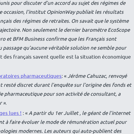
réunis pour discuter d’un accord au sujet des régimes de
 occasion, l’institut OpinionWay publiait les résultats
nçais des régimes de retraites. On savait que le système
trajectoire. Non seulement le dernier baromètre EcoScope
ro et BFM Business confirme que les Français sont
au passage qu’aucune véritable solution ne semble pour
t des français savent quelle est la situation économique
boratoires pharmaceutiques
: «
Jérôme Cahuzac, renvoyé
 resté discret durant l’enquête sur l’origine des fonds et
e pharmaceutique pour son activité de consultant, a
r »
.
es lues !
: «
A partir du 1er Juillet , le géant de l’internet
nt à faire évoluer le mode de rémunération actuel pour
hnologies modernes. Les auteurs qui auto-publient des