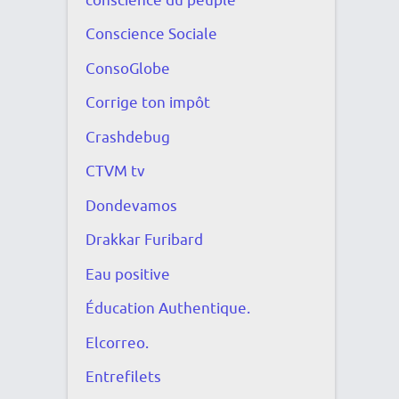
conscience du peuple
Conscience Sociale
ConsoGlobe
Corrige ton impôt
Crashdebug
CTVM tv
Dondevamos
Drakkar Furibard
Eau positive
Éducation Authentique.
Elcorreo.
Entrefilets