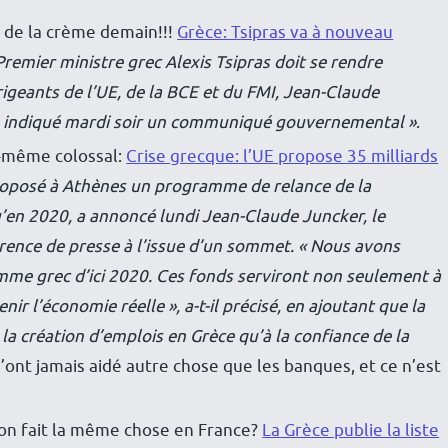
e de la crème demain!!!
Grèce: Tsipras va à nouveau
Premier ministre grec Alexis Tsipras doit se rendre
rigeants de l’UE, de la BCE et du FMI, Jean-Claude
 a indiqué mardi soir un communiqué gouvernemental »
.
d-même colossal:
Crise grecque: l’UE propose 35 milliards
oposé à Athènes un programme de relance de la
u’en 2020, a annoncé lundi Jean-Claude Juncker, le
rence de presse à l’issue d’un sommet. « Nous avons
mme grec d’ici 2020. Ces fonds serviront non seulement à
ir l’économie réelle », a-t-il précisé, en ajoutant que la
a création d’emplois en Grèce qu’à la confiance de la
n’ont jamais aidé autre chose que les banques, et ce n’est
, on fait la même chose en France?
La Grèce publie la liste