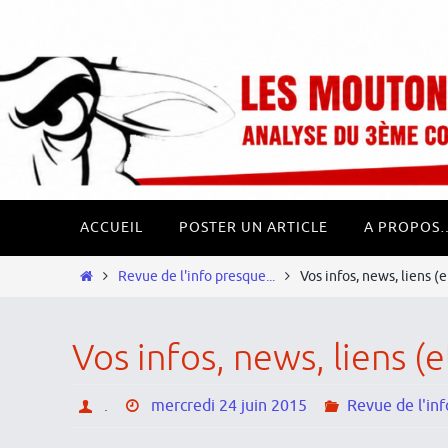
Passer
Panneau de gestion des cookies
vers
le
contenu
Passer
ACCUEIL
POSTER UN ARTICLE
A PROPOS
vers
le
Home
Revue de l'info presque...
Vos infos, news, liens 
contenu
Vos infos, news, liens 
.
mercredi 24 juin 2015
Revue de l'inf