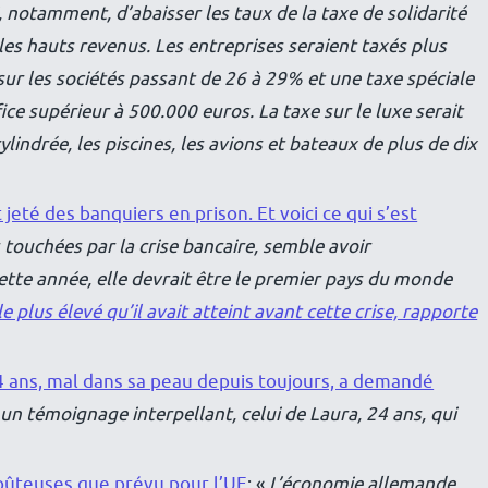
 notamment, d’abaisser les taux de la taxe de solidarité
 les hauts revenus. Les entreprises seraient taxés plus
sur les sociétés passant de 26 à 29% et une taxe spéciale
ice supérieur à 500.000 euros. La taxe sur le luxe serait
lindrée, les piscines, les avions et bateaux de plus de dix
t jeté des banquiers en prison. Et voici ce qui s’est
s touchées par la crise bancaire, semble avoir
te année, elle devrait être le premier pays du monde
e plus élevé qu’il avait atteint avant cette crise, rapporte
4 ans, mal dans sa peau depuis toujours, a demandé
un témoignage interpellant, celui de Laura, 24 ans, qui
coûteuses que prévu pour l’UE
: «
L’économie allemande