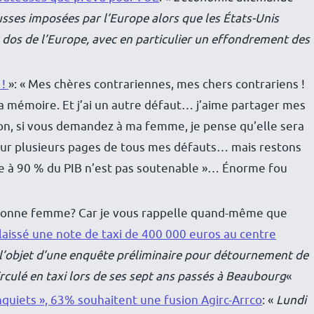
usses imposées par l’Europe alors que les États-Unis
 dos de l’Europe, avec en particulier un effondrement des
 !
»: « Mes chères contrariennes, mes chers contrariens !
 la mémoire. Et j’ai un autre défaut… j’aime partager mes
on, si vous demandez à ma femme, je pense qu’elle sera
t sur plusieurs pages de tous mes défauts… mais restons
tte à 90 % du PIB n’est pas soutenable »… Énorme fou
e bonne femme? Car je vous rappelle quand-même que
 laissé une note de taxi de 400 000 euros au centre
it l’objet d’une enquête préliminaire pour détournement de
rculé en taxi lors de ses sept ans passés à Beaubourg
«
inquiets », 63% souhaitent une fusion Agirc-Arrco
: «
Lundi