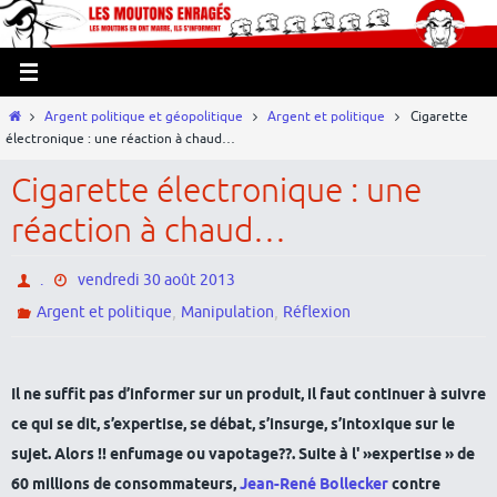
Passer
Panneau de gestion des cookies
vers
le
contenu
Home
Argent politique et géopolitique
Argent et politique
Cigarette
électronique : une réaction à chaud…
Cigarette électronique : une
réaction à chaud…
.
vendredi 30 août 2013
,
,
Argent et politique
Manipulation
Réflexion
Il ne suffit pas d’informer sur un produit, il faut continuer à suivre
ce qui se dit, s’expertise, se débat, s’insurge, s’intoxique sur le
sujet. Alors !! enfumage ou vapotage??. Suite à l' »expertise » de
60 millions de consommateurs,
Jean-René Bollecker
contre