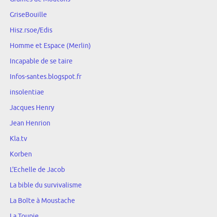
GriseBouille
Hisz.rsoe/Edis
Homme et Espace (Merlin)
Incapable de se taire
Infos-santes.blogspot.fr
insolentiae
Jacques Henry
Jean Henrion
Kla.tv
Korben
L'Echelle de Jacob
La bible du survivalisme
La Boîte à Moustache
La Toupie