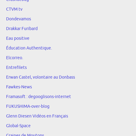
CTVM tv
Dondevamos
Drakkar Furibard
Eau positive
Éducation Authentique.
Elcorreo.
Entrefilets
Erwan Castel, volontaire au Donbass
Fawkes-News
Framasoft : degooglisons-internet
FUKUSHIMA-over-blog
Glenn Diesen Vidéos en Français
Global-Space
Graines de Moutons