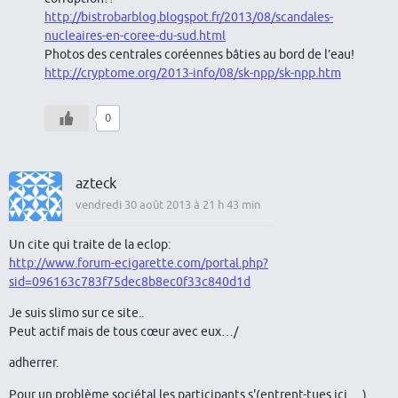
http://bistrobarblog.blogspot.fr/2013/08/scandales-
nucleaires-en-coree-du-sud.html
Photos des centrales coréennes bâties au bord de l’eau!
http://cryptome.org/2013-info/08/sk-npp/sk-npp.htm
0
azteck
vendredi 30 août 2013 à 21 h 43 min
Un cite qui traite de la eclop:
http://www.forum-ecigarette.com/portal.php?
sid=096163c783f75dec8b8ec0f33c840d1d
Je suis slimo sur ce site..
Peut actif mais de tous cœur avec eux…/
adherrer.
Pour un problème sociétal les participants s'(entrent-tues ici….)