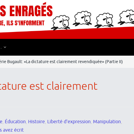
…
érie Bugault: «La dictature est clairement revendiquée» (Partie II)
tature est clairement
re
,
Éducation
,
Histoire
,
Liberté d'expression
,
Manipulation
,
 avez écrit