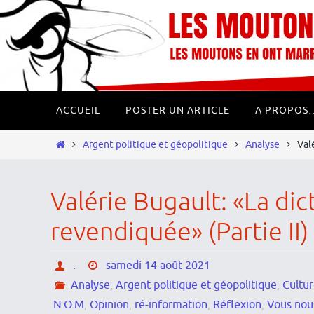
Passer
Panneau de gestion des cookies
vers
le
contenu
Passer
ACCUEIL
POSTER UN ARTICLE
A PROPOS
vers
le
Home
Argent politique et géopolitique
Analyse
Val
contenu
Valérie Bugault: «La dic
revendiquée» (Partie II)
.
samedi 14 août 2021
Analyse
,
Argent politique et géopolitique
,
Cultu
N.O.M
,
Opinion
,
ré-information
,
Réflexion
,
Vous nous