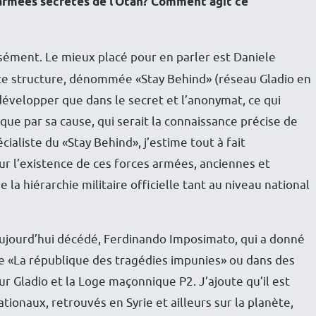
 armées secrètes de l’Otan? Comment agit ce
cisément. Le mieux placé pour en parler est Daniele
ette structure, dénommée «Stay Behind» (réseau Gladio en
 développer que dans le secret et l’anonymat, ce qui
que par sa cause, qui serait la connaissance précise de
ialiste du «Stay Behind», j’estime tout à fait
sur l’existence de ces forces armées, anciennes et
a hiérarchie militaire officielle tant au niveau national
n, aujourd’hui décédé, Ferdinando Imposimato, qui a donné
re «La république des tragédies impunies» ou dans des
ur Gladio et la Loge maçonnique P2. J’ajoute qu’il est
ionaux, retrouvés en Syrie et ailleurs sur la planète,