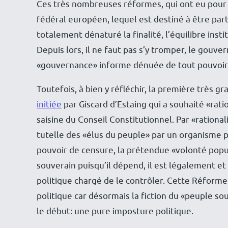
Ces très nombreuses réformes, qui ont eu pour v
fédéral européen, lequel est destiné à être pa
totalement dénaturé la finalité, l’équilibre inst
Depuis lors, il ne faut pas s’y tromper, le gouv
«gouvernance» informe dénuée de tout pouvoir p
Toutefois, à bien y réfléchir, la première très 
initiée
par Giscard d’Estaing qui a souhaité «rat
saisine du Conseil Constitutionnel. Par «rationa
tutelle des «élus du peuple» par un organisme p
pouvoir de censure, la prétendue «volonté popul
souverain puisqu’il dépend, il est légalement e
politique chargé de le contrôler. Cette Réfor
politique car désormais la fiction du «peuple so
le début: une pure imposture politique.