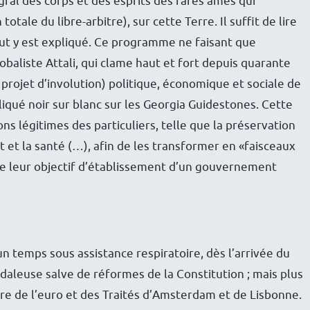
gral des corps et des esprits des rares âmes qui
totale du libre-arbitre), sur cette Terre. Il suffit de lire
ut y est expliqué. Ce programme ne faisant que
obaliste Attali, qui clame haut et fort depuis quarante
un projet d’involution) politique, économique et sociale de
qué noir sur blanc sur les Georgia Guidestones. Cette
ons légitimes des particuliers, telle que la préservation
t et la santé (…), afin de les transformer en «faisceaux
-dire leur objectif d’établissement d’un gouvernement
 temps sous assistance respiratoire, dès l’arrivée du
daleuse salve de réformes de la Constitution ; mais plus
re de l’euro et des Traités d’Amsterdam et de Lisbonne.