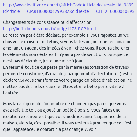
http://www.legifrance.gouv.fr/affichCodeArticle.do;jsessionid=
idArticle=LEGIARTI000006299382&cidTexte=LEGITEXT00000606957
Changements de consistance ou d’affectation
http://bofip.impots.gouv.fr/bofip/1178-PGP.html
Le reste n’a pas à être déclaré, par exemple si vous rajoutez un wc
dans votre maison. Toutefois, si vous faites un jour une réclamation
amenant un agent des impôts à venir chez vous, il pourra chercher
les éléments non déclarés. Il n’y aura pas de sanctions, puisque ce
n’est pas déclarable, juste une mise à jour.
En résumé, tout ce qui passe par la mairie (autorisation de travaux,
permis de construire, d’agrandir, changement d’affectation…) est à
déclarer. Si vous transformez votre garage en pièce d’habitation, ne
mettez pas des rideaux aux fenêtres et une belle porte vitrée à
l’entrée !
Mais la catégorie de l’immeuble ne changera pas parce que vous
avez refait le toit ou ajouté un poêle à bois. Si vous faites une
isolation extérieure et que vous modifiez ainsi l’apparence de la
maison, alors là, c’est possible. Il vous restera à prouver que ce n’est
que l’apparence, le confort n’a pas changé. A voir…