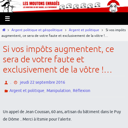
Passer
Panneau de gestion des cookies
vers
le
contenu
Home
Argent politique et géopolitique
Argent et politique
Si vos impôts
augmentent, ce sera de votre faute et exclusivement de la vôtre !…
Si vos impôts augmentent, ce
sera de votre faute et
exclusivement de la vôtre !…
.
jeudi 22 septembre 2016
,
,
Argent et politique
Manipulation
Réflexion
Un appel de Jean Coussan, 60 ans, artisan du bâtiment dans le Puy
de Dôme .. Merci à Itsmie pour l’alerte.