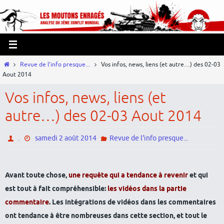
Passer
Panneau de gestion des cookies
vers
le
contenu
Home
Revue de l'info presque...
Vos infos, news, liens (et autre…) des 02-03
Aout 2014
Vos infos, news, liens (et
autre…) des 02-03 Aout 2014
.
samedi 2 août 2014
Revue de l'info presque...
Avant toute chose,
une requête qui a tendance à revenir
et qui
est tout à fait compréhensible:
les vidéos dans la partie
commentaire
. Les intégrations de vidéos dans les commentaires
ont tendance à être nombreuses dans cette section, et tout le