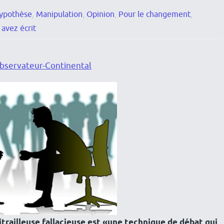
ypothèse
,
Manipulation
,
Opinion
,
Pour le changement
,
avez écrit
bservateur-Continental
itrailleuse fallacieuse est «une technique de débat qui