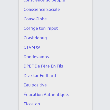
conscience du peuple
Conscience Sociale
ConsoGlobe
Corrige ton impôt
Crashdebug
CTVM tv
Dondevamos
DPEF De Père En Fils
Drakkar Furibard
Eau positive
Éducation Authentique.
Elcorreo.