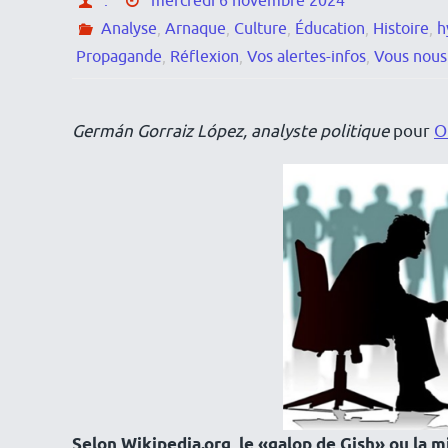
.
mercredi 6 novembre 2024
Analyse
,
Arnaque
,
Culture
,
Éducation
,
Histoire
,
h
Propagande
,
Réflexion
,
Vos alertes-infos
,
Vous nous 
Germán Gorraiz López, analyste politique
pour
O
Selon Wikipedia.org, le «galop de Gish» ou la m