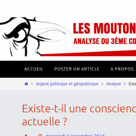
Passer
Panneau de gestion des cookies
vers
le
contenu
Passer
ACCUEIL
POSTER UN ARTICLE
A PROPOS
vers
le
Home
Argent politique et géopolitique
Analyse
Exi
contenu
Existe-t-il une conscien
actuelle ?