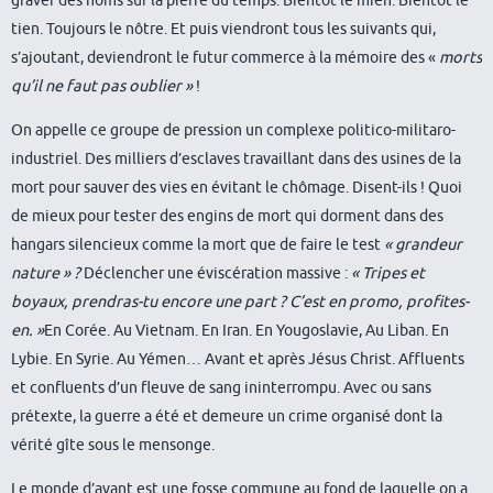
tien. Toujours le nôtre. Et puis viendront tous les suivants qui,
s’ajoutant, deviendront le futur commerce à la mémoire des «
morts
qu’il ne faut pas oublier »
!
On appelle ce groupe de pression un complexe politico-militaro-
industriel. Des milliers d’esclaves travaillant dans des usines de la
mort pour sauver des vies en évitant le chômage. Disent-ils ! Quoi
de mieux pour tester des engins de mort qui dorment dans des
hangars silencieux comme la mort que de faire le test
« grandeur
nature » ?
Déclencher une éviscération massive :
« Tripes et
boyaux, prendras-tu encore une part ? C’est en promo, profites-
en. »
En Corée. Au Vietnam. En Iran. En Yougoslavie, Au Liban. En
Lybie. En Syrie. Au Yémen… Avant et après Jésus Christ. Affluents
et confluents d’un fleuve de sang ininterrompu. Avec ou sans
prétexte, la guerre a été et demeure un crime organisé dont la
vérité gîte sous le mensonge.
Le monde d’avant est une fosse commune au fond de laquelle on a