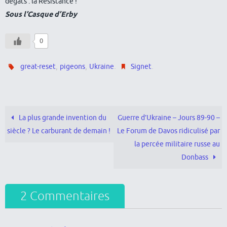
dégâts : la Résistance !
Sous l’Casque d’Erby
0
,
,
.
.
great-reset
pigeons
Ukraine
Signet
La plus grande invention du
Guerre d’Ukraine – Jours 89-90 –
siècle ? Le carburant de demain !
Le Forum de Davos ridiculisé par
la percée militaire russe au
Donbass
2 Commentaires