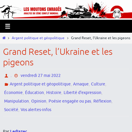
Passer
Panneau de gestion des cookies
vers
le
contenu
Home
Argent politique et géopolitique
Grand Reset, l’Ukraine et les pigeons
Grand Reset, l’Ukraine et les
pigeons
.
vendredi 27 mai 2022
,
,
,
Argent politique et géopolitique
Arnaque
Culture
,
,
,
,
Économie
Éducation
Histoire
Liberté d'expression
,
,
,
,
Manipulation
Opinion
Poésie engagée ou pas
Réflexion
,
Société
Vos alertes-infos
Par
Lediazec