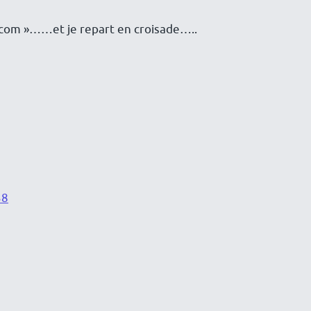
s.com »……et je repart en croisade…..
58