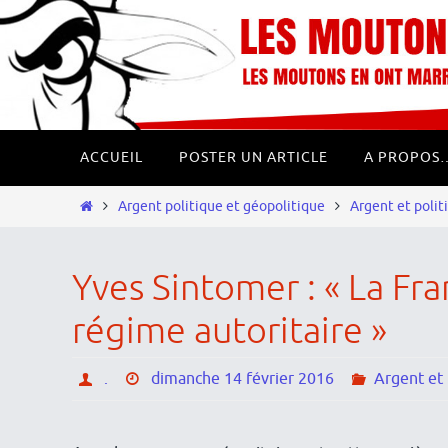
Passer
Panneau de gestion des cookies
vers
le
contenu
Passer
ACCUEIL
POSTER UN ARTICLE
A PROPOS
vers
le
Home
Argent politique et géopolitique
Argent et polit
contenu
Yves Sintomer : « La Fr
régime autoritaire »
.
dimanche 14 février 2016
Argent et 