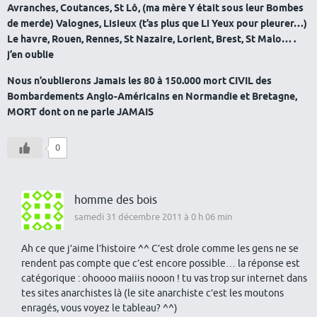
Avranches, Coutances, St Lô, (ma mère Y était sous leur Bombes
de merde) Valognes, Lisieux (t’as plus que Li Yeux pour pleurer…)
Le havre, Rouen, Rennes, St Nazaire, Lorient, Brest, St Malo… .
j’en oublie
Nous n’oublierons Jamais les 80 à 150.000 mort CIVIL des
Bombardements Anglo-Américains en Normandie et Bretagne,
MORT dont on ne parle JAMAIS
0
homme des bois
samedi 31 décembre 2011 à 0 h 06 min
Ah ce que j’aime l’histoire ^^ C’est drole comme les gens ne se
rendent pas compte que c’est encore possible… la réponse est
catégorique : ohoooo maiiis nooon ! tu vas trop sur internet dans
tes sites anarchistes là (le site anarchiste c’est les moutons
enragés, vous voyez le tableau? ^^)