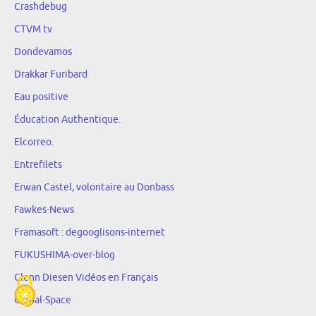
Crashdebug
CTVM tv
Dondevamos
Drakkar Furibard
Eau positive
Éducation Authentique.
Elcorreo.
Entrefilets
Erwan Castel, volontaire au Donbass
Fawkes-News
Framasoft : degooglisons-internet
FUKUSHIMA-over-blog
Glenn Diesen Vidéos en Français
Global-Space