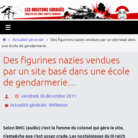
Passer
Panneau de gestion des cookies
vers
le
contenu
Home
Actualité générale
Des figurines nazies vendues par un site basé dans
une école de gendarmerie…
Des figurines nazies vendues
par un site basé dans une école
de gendarmerie…
.
vendredi 30 décembre 2011
,
Actualité générale
Réflexion
Selon RMC (audio) c’est la femme du colonel qui gère le site,
n’empêche que c’est assez crade. Les nostalgiques du III reich