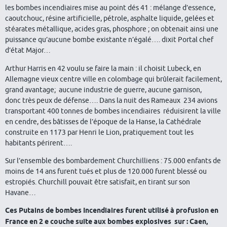
les bombes incendiaires mise au point dés 41 : mélange d’essence,
caoutchouc, résine artificielle, pétrole, asphalte liquide, gelées et
stéarates métallique, acides gras, phosphore ; on obtenait ainsi une
puissance qu’aucune bombe existante n’égalé…. dixit Portal chef
d’état Major…
Arthur Harris en 42 voulu se faire la main : il choisit Lubeck, en
Allemagne vieux centre ville en colombage qui brûlerait facilement,
grand avantage; aucune industrie de guerre, aucune garnison,
donc très peux de défense…. Dans la nuit des Rameaux 234 avions
transportant 400 tonnes de bombes incendiaires réduisirent la ville
en cendre, des bâtisses de l’époque de la Hanse, la Cathédrale
construite en 1173 par Henri le Lion, pratiquement tout les
habitants périrent….
Sur l’ensemble des bombardement Churchilliens : 75.000 enfants de
moins de 14 ans furent tués et plus de 120.000 furent blessé ou
estropiés. Churchill pouvait être satisfait, en tirant sur son
Havane…
Ces Putains de bombes Incendiaires furent utilisé à profusion en
France en 2 e couche suite aux bombes explosives sur : Caen,