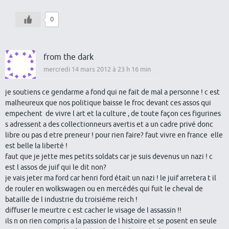
0
from the dark
mercredi 14 mars 2012 à 23 h 16 min
je soutiens ce gendarme a fond qui ne fait de mal a personne ! c est
malheureux que nos politique baisse le froc devant ces assos qui
empechent de vivre l art et la culture , de toute façon ces figurines
s adressent a des collectionneurs avertis et a un cadre privé donc
libre ou pas d etre preneur ! pour rien faire? faut vivre en france elle
est belle la liberté !
faut que je jette mes petits soldats car je suis devenus un nazi ! c
est l assos de juif qui le dit non?
je vais jeter ma ford car henri ford était un nazi ! le juif arretera t il
de rouler en wolkswagen ou en mercédés qui fuit le cheval de
bataille de l industrie du troisiéme reich !
diffuser le meurtre c est cacher le visage de l assassin !!
ils n on rien compris a la passion de l histoire et se posent en seule