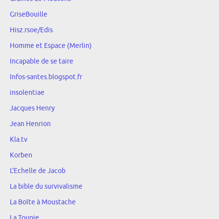
GriseBouille
Hisz.rsoe/Edis
Homme et Espace (Merlin)
Incapable de se taire
Infos-santes.blogspot.fr
insolentiae
Jacques Henry
Jean Henrion
Kla.tv
Korben
L'Echelle de Jacob
La bible du survivalisme
La Boîte à Moustache
La Toupie