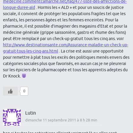
medecine.commentcamarche.net/faq/477-liste-des-affections-de-
longue-duree-ald
. Hormis les « ALD » et pour un soucis de justice
sociale, il convient de protéger les populations fragiles tel que les
enfants, les personnes âgées et les femmes enceintes. Pour la
pharmacie, il est possible d’imaginer des magasins d’Etat et pour la
médecine générale (grippe saissonière, gastro et rhume des foins)
peut être remplacé par un check-up gratuit tous les cinq ans. voir
http://www.destinationsante.com/Assurance-maladie-un-check-up-
gratuit-tous-les-cinq-ans.html
. La crise est aussi une opportunité
pour remettre à plat tous les excès des politiques menés envers des
catégories sociales plus que favorisés, en aucun cas je ne pleurerai
sur les épiciers de la pharmacopée et tous les apprentis adeptes du
Dr Knock.
0
Lutin
dimanche 11 septembre 2011 à 8 h 28 min