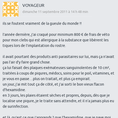
VOYAGEUR
dimanche 11 septembre 2011 à 14 h 48 min
ils se foutent vraiment de la gueule du monde !!
l’année dernière, j’ai craqué pour minimum 800 € de frais de véto
pour mon clebs qui est allergique à la substance que libèrent les
tiques lors de l’implantation du rostre.
il avait pourtant des produits anti parasitaires sur lui, mais ça n’avait
pas l’air d’y faire grand chose.
ça lui faisait des plaques exémateuses sanguinolentes de 10 cm²,
traitées à coups de piqures, médocs, soins pour le poil, vitamines, et
je vous en passe…plus on traitait, et plus ça empirait.
un jour, j’ai mit tout ça de côté, et j’ai sorti le bon vieux flacon
d’hexamidine.
en 3 jours, les plaies étaient sèches et propres, depuis, dès que je
localise une piqure, je le traite sans attendre, et il n’a jamais plus eu
de surinfection.
et là, qu’est ce que j’apprends ? que l’hexamidine, que je paye moi