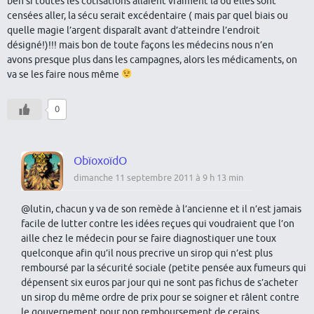
ben si toutes les cotisations allaient vraiment là ou elles sont
censées aller, la sécu serait excédentaire ( mais par quel biais ou
quelle magie l’argent disparaît avant d’atteindre l’endroit
désigné!)!!! mais bon de toute façons les médecins nous n’en
avons presque plus dans les campagnes, alors les médicaments, on
va se les faire nous même
0
ObïoxoïdO
dimanche 11 septembre 2011 à 9 h 13 min
@lutin, chacun y va de son remède à l’ancienne et il n’est jamais
facile de lutter contre les idées reçues qui voudraient que l’on
aille chez le médecin pour se faire diagnostiquer une toux
quelconque afin qu’il nous precrive un sirop qui n’est plus
remboursé par la sécurité sociale (petite pensée aux fumeurs qui
dépensent six euros par jour qui ne sont pas fichus de s’acheter
un sirop du même ordre de prix pour se soigner et râlent contre
le gouvernement pour non remboursement de cerains