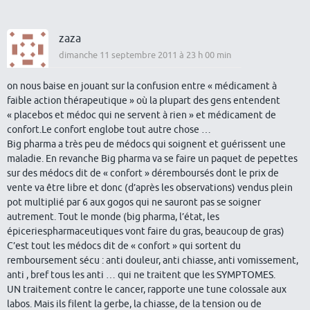
zaza
dimanche 11 septembre 2011 à 23 h 00 min
on nous baise en jouant sur la confusion entre « médicament à
faible action thérapeutique » où la plupart des gens entendent
« placebos et médoc qui ne servent à rien » et médicament de
confort.Le confort englobe tout autre chose …
Big pharma a très peu de médocs qui soignent et guérissent une
maladie. En revanche Big pharma va se faire un paquet de pepettes
sur des médocs dit de « confort » déremboursés dont le prix de
vente va être libre et donc (d’après les observations) vendus plein
pot multiplié par 6 aux gogos qui ne sauront pas se soigner
autrement. Tout le monde (big pharma, l’état, les
épiceriespharmaceutiques vont faire du gras, beaucoup de gras)
C’est tout les médocs dit de « confort » qui sortent du
remboursement sécu : anti douleur, anti chiasse, anti vomissement,
anti , bref tous les anti … qui ne traitent que les SYMPTOMES.
UN traitement contre le cancer, rapporte une tune colossale aux
labos. Mais ils filent la gerbe, la chiasse, de la tension ou de