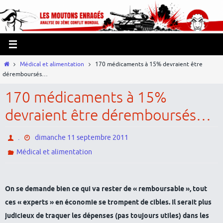
Passer
Panneau de gestion des cookies
vers
le
contenu
Home
Médical et alimentation
170 médicaments à 15% devraient être
déremboursés…
170 médicaments à 15%
devraient être déremboursés…
.
dimanche 11 septembre 2011
Médical et alimentation
On se demande bien ce qui va rester de « remboursable », tout
ces « experts » en économie se trompent de cibles. Il serait plus
judicieux de traquer les dépenses (pas toujours utiles) dans les