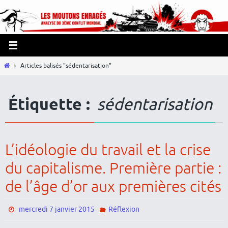
Passer
Panneau de gestion des cookies
vers
le
contenu
Home
Articles balisés "sédentarisation"
Étiquette :
sédentarisation
L’idéologie du travail et la crise
du capitalisme. Première partie :
de l’âge d’or aux premières cités
mercredi 7 janvier 2015
Réflexion