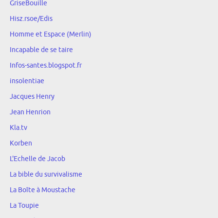
GriseBouille
Hisz.rsoe/Edis
Homme et Espace (Merlin)
Incapable de se taire
Infos-santes.blogspot.fr
insolentiae
Jacques Henry
Jean Henrion
Kla.tv
Korben
L'Echelle de Jacob
La bible du survivalisme
La Boîte à Moustache
La Toupie