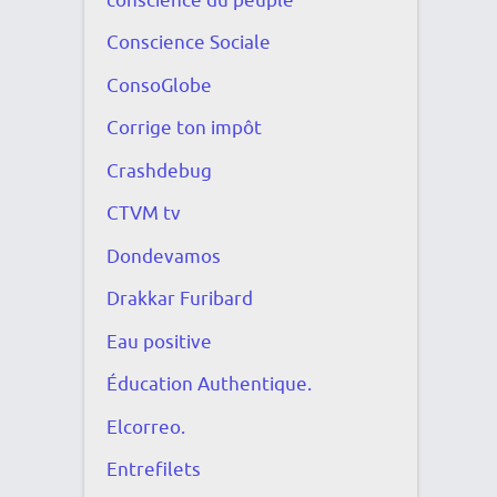
conscience du peuple
Conscience Sociale
ConsoGlobe
Corrige ton impôt
Crashdebug
CTVM tv
Dondevamos
Drakkar Furibard
Eau positive
Éducation Authentique.
Elcorreo.
Entrefilets