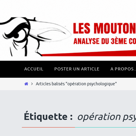
Passer
Panneau de gestion des cookies
vers
le
contenu
Passer
ACCUEIL
POSTER UN ARTICLE
A PROPOS
vers
le
Home
Articles balisés "opération psychologique"
contenu
Étiquette :
opération ps