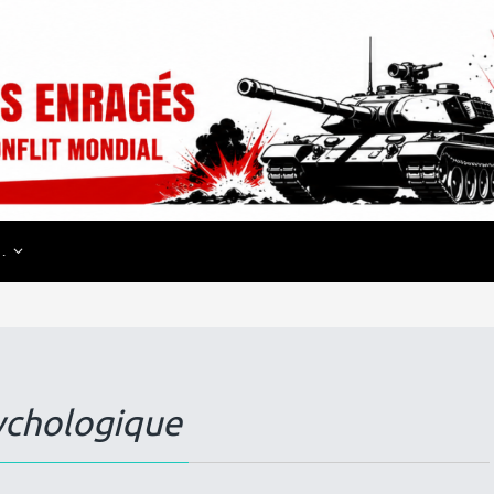
…
ychologique