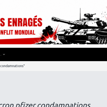
…
er condamnations"
cron pfizer condamnations