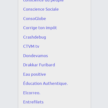
conscience du peuple
Conscience Sociale
ConsoGlobe
Corrige ton impôt
Crashdebug
CTVM tv
Dondevamos
Drakkar Furibard
Eau positive
Éducation Authentique.
Elcorreo.
Entrefilets