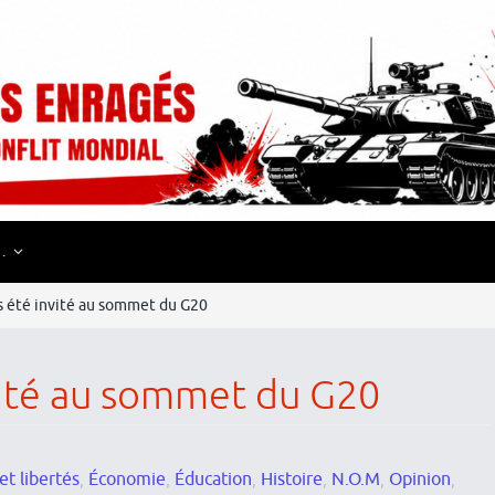
…
s été invité au sommet du G20
nvité au sommet du G20
et libertés
,
Économie
,
Éducation
,
Histoire
,
N.O.M
,
Opinion
,