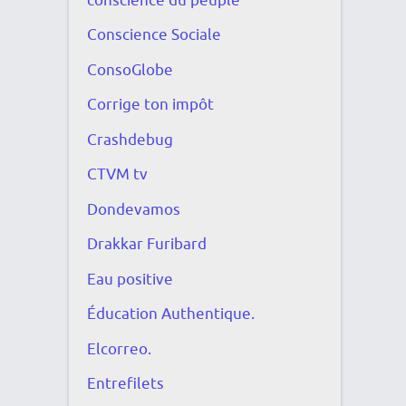
conscience du peuple
Conscience Sociale
ConsoGlobe
Corrige ton impôt
Crashdebug
CTVM tv
Dondevamos
Drakkar Furibard
Eau positive
Éducation Authentique.
Elcorreo.
Entrefilets