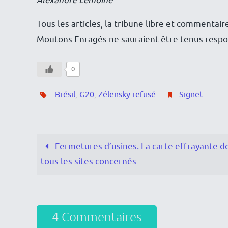
Alexandre Lemoine
Tous les articles, la tribune libre et commentair
Moutons Enragés ne sauraient être tenus respon
0
Brésil
,
G20
,
Zélensky refusé
.
Signet
.
Fermetures d’usines. La carte effrayante d
tous les sites concernés
4 Commentaires