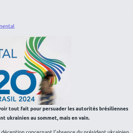
nental
oir tout fait pour persuader les autorités brésiliennes
eant ukrainien au sommet, mais en vain.
a déception concernant l’absence du président ukrainien