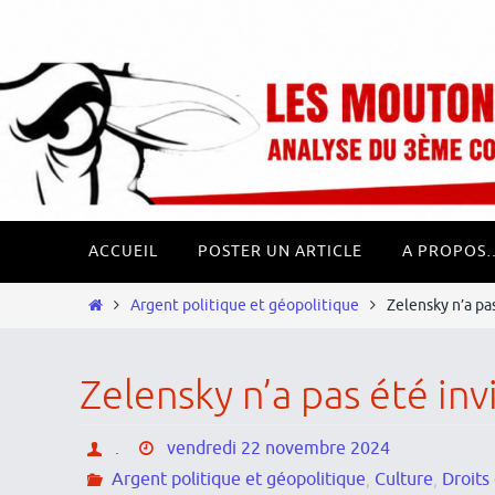
Passer
Panneau de gestion des cookies
vers
le
contenu
Passer
ACCUEIL
POSTER UN ARTICLE
A PROPOS
vers
le
Home
Argent politique et géopolitique
Zelensky n’a pa
contenu
Zelensky n’a pas été i
.
vendredi 22 novembre 2024
Argent politique et géopolitique
,
Culture
,
Droits 