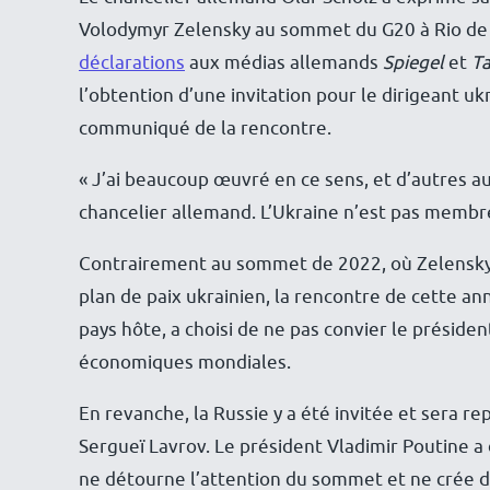
Volodymyr Zelensky au sommet du G20 à Rio de J
déclarations
aux médias allemands
Spiegel
et
Ta
l’obtention d’une invitation pour le dirigeant ukra
communiqué de la rencontre.
« J’ai beaucoup œuvré en ce sens, et d’autres auss
chancelier allemand. L’Ukraine n’est pas memb
Contrairement au sommet de 2022, où Zelensky a
plan de paix ukrainien, la rencontre de cette an
pays hôte, a choisi de ne pas convier le préside
économiques mondiales.
En revanche, la Russie y a été invitée et sera r
Sergueï Lavrov. Le président Vladimir Poutine a 
ne détourne l’attention du sommet et ne crée des