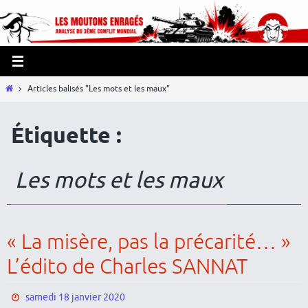
Passer
Panneau de gestion des cookies
vers
le
contenu
Home
Articles balisés "Les mots et les maux"
Étiquette :
Les mots et les maux
« La misère, pas la précarité… »
L’édito de Charles SANNAT
samedi 18 janvier 2020