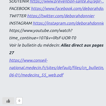
SOUTENIR
https://www.prevention-sante.eu/agir-…
FACEBOOK
https://www.facebook.com/deborahdonn
TWITTER
https://twitter.com/deborahdonnier
INSTAGRAM
https://instagram.com/deborahdonnier
https://www.youtube.com/watch?
time_continue=107&v=lRsF-UOR-T0
Voir le bulletin du médecin:
Allez direct aux pages 
27
https://www.conseil-
national.medecin.fr/sites/default/files/cn_bulletin/
06-01/medecins_55_web.pdf
0