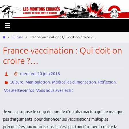
Passer
Panneau de gestion des cookies
vers
le
contenu
Home
Culture
France-vaccination : Qui doit-on croire ?…
France-vaccination : Qui doit-on
croire ?…
.
mercredi 20 juin 2018
,
,
,
,
Culture
Manipulation
Médical et alimentation
Réflexion
,
Vos alertes-infos
Vous nous avez écrit
Je vous propose le coup de gueule d’un pharmacien qui ne manque
pas d’arguments, pour dénoncer les vaccinations multiples,
préconisées aux nourrissons. Il n’est pas foncièrement contre la