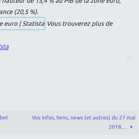
 à hauteur de 15,4 % au PIB de la zone euro,
ance (20,5 %).
Vous trouverez plus de
ista
obel
Vos infos, liens, news (et autres) du 27 mai
2018…