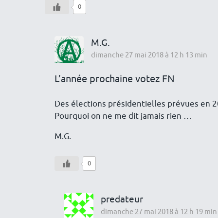
0
M.G.
dimanche 27 mai 2018 à 12 h 13 min
L’année prochaine votez FN
Des élections présidentielles prévues en 2
Pourquoi on ne me dit jamais rien …
M.G.
0
predateur
dimanche 27 mai 2018 à 12 h 19 min