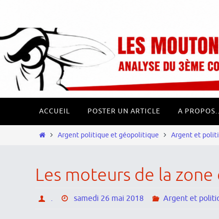
Passer
Panneau de gestion des cookies
vers
le
contenu
Passer
ACCUEIL
POSTER UN ARTICLE
A PROPOS
vers
le
Home
Argent politique et géopolitique
Argent et polit
contenu
Les moteurs de la zon
.
samedi 26 mai 2018
Argent et polit