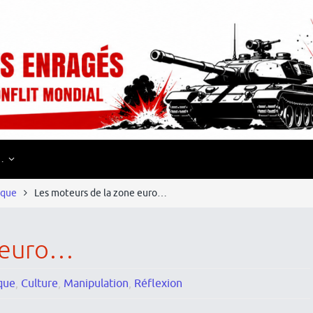
…
ique
Les moteurs de la zone euro…
e euro…
ique
,
Culture
,
Manipulation
,
Réflexion