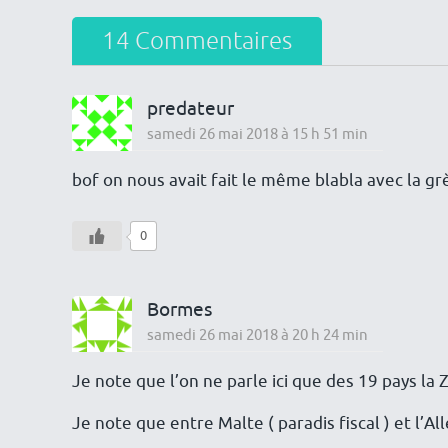
14 Commentaires
predateur
samedi 26 mai 2018 à 15 h 51 min
bof on nous avait fait le même blabla avec la grè
0
Bormes
samedi 26 mai 2018 à 20 h 24 min
Je note que l’on ne parle ici que des 19 pays l
Je note que entre Malte ( paradis fiscal ) et l’A