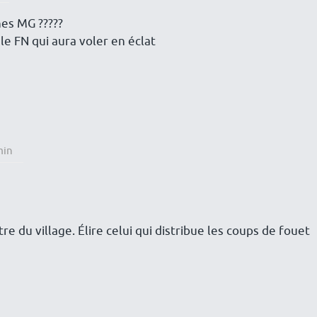
es MG ?????
 le FN qui aura voler en éclat
min
e du village. Élire celui qui distribue les coups de fouet