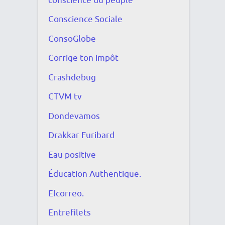
conscience du peuple
Conscience Sociale
ConsoGlobe
Corrige ton impôt
Crashdebug
CTVM tv
Dondevamos
Drakkar Furibard
Eau positive
Éducation Authentique.
Elcorreo.
Entrefilets