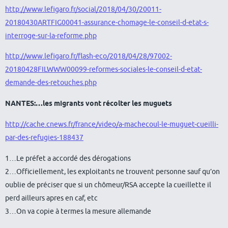
http://www.lefigaro.fr/social/2018/04/30/20011-
20180430ARTFIG00041-assurance-chomage-le-conseil-d-etat-s-
interroge-sur-la-reforme.php
http://www.lefigaro.fr/flash-eco/2018/04/28/97002-
20180428FILWWW00099-reformes-sociales-le-conseil-d-etat-
demande-des-retouches.php
NANTES:…les migrants vont récolter les muguets
http://cache.cnews.fr/france/video/a-machecoul-le-muguet-cueilli-
par-des-refugies-188437
1…Le préfet a accordé des dérogations
2…Officiellement, les exploitants ne trouvent personne sauf qu’on
oublie de préciser que si un chômeur/RSA accepte la cueillette il
perd ailleurs apres en caf, etc
3…On va copie à termes la mesure allemande