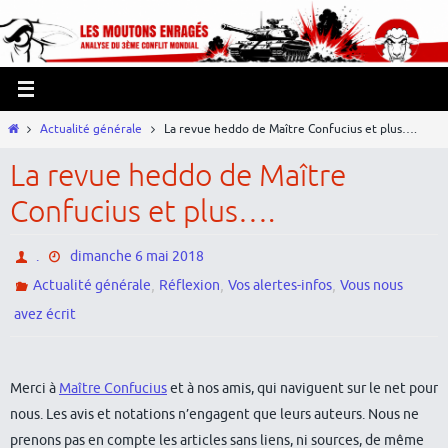
Passer
Panneau de gestion des cookies
vers
le
contenu
Home
Actualité générale
La revue heddo de Maître Confucius et plus….
La revue heddo de Maître
Confucius et plus….
.
dimanche 6 mai 2018
,
,
,
Actualité générale
Réflexion
Vos alertes-infos
Vous nous
avez écrit
Merci à
Maître Confucius
et à nos amis, qui naviguent sur le net pour
nous. Les avis et notations n’engagent que leurs auteurs. Nous ne
prenons pas en compte les articles sans liens, ni sources, de même