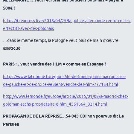
ALLEMAGNE :…veut recruter des policiers polonais = payer à
500€ ?
https://fr.express.live/2018/04/25/la-police-allemande-renforce-ses-
effectifs-avec-des-polonais
…dans le même temps, la Pologne veut plus de main d’œuvre
asiatique
PARIS :…veut vendre des HLM = comme en Espagne ?
https://www.latribune.fr/regions/ile-de-france/paris-macronistes-
de-gauche-et-de-droite-veulent-vendre-des-hlm-777154.html
http://www.lemonde.fr/europe/article/2015/01/08/a-madrid-chez-
goldman-sachs-proprietaire-d-hlm_4551664_3214.html
PROPAGANDE DE LA REPRISE…54 045 CDI non pourvus dit Le
Parisien