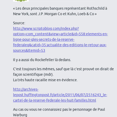
« Les deux principales banques représentant Rothschild à
New York, sont J.P. Morgan Co et Kuhn, Loeb & Co »
Source:
http://www.scriptoblog.com/index.php?
option=com_content&view=article&id=558:elements-en-
ligne-pour-qles-secrets-de-la-reserve-
federaleq&catid=35:actualite-des-editions-le-retour-aux-
sources&Itemid=53
Il y a aussi du Rockefeller là dedans.
C’est toujours les mêmes, sauf que là c’est prouvé on dirait de
façon scientifique (mdr).
La très haute racaille mise en évidence.
http://archives-
lepost.huffingtonpost.fr/article/2011/06/07/2516243_le-
cartel-de-la-reserve-federale-les-huit-familles.html
Au cas ou vous ne connaissiez pas le personnage de Paul
Warburg