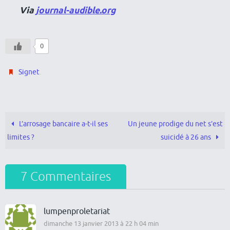
Via
journal-audible.org
0
.
Signet
L’arrosage bancaire a-t-il ses
Un jeune prodige du net s’est
limites ?
suicidé à 26 ans
7 Commentaires
lumpenproletariat
dimanche 13 janvier 2013 à 22 h 04 min