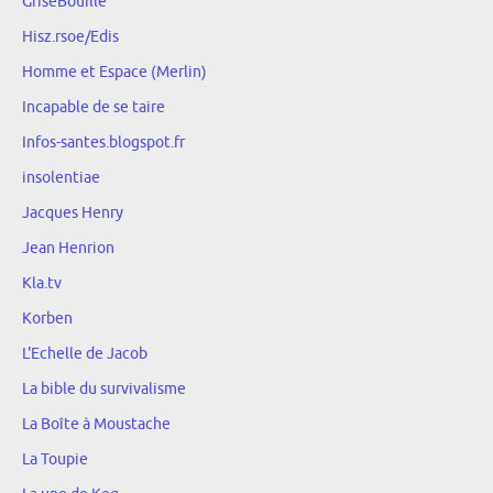
GriseBouille
Hisz.rsoe/Edis
Homme et Espace (Merlin)
Incapable de se taire
Infos-santes.blogspot.fr
insolentiae
Jacques Henry
Jean Henrion
Kla.tv
Korben
L'Echelle de Jacob
La bible du survivalisme
La Boîte à Moustache
La Toupie