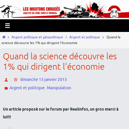
Passer
Panneau de gestion des cookies
vers
le
contenu
Home
Argent politique et géopolitique
Argent et politique
Quand la
science découvre les 1% qui dirigent l’économie
Quand la science découvre les
1% qui dirigent l’économie
.
dimanche 13 janvier 2013
,
Argent et politique
Manipulation
Un article proposé sur le forum par Realinfos, un gros merci à
lui!!!