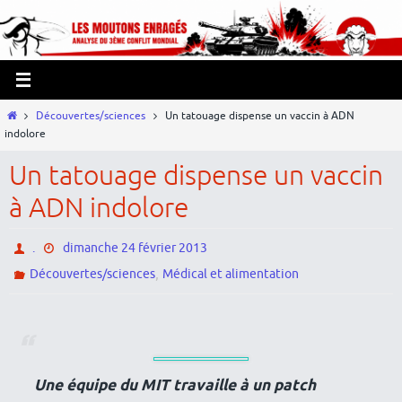
Passer
Panneau de gestion des cookies
vers
le
contenu
Home
Découvertes/sciences
Un tatouage dispense un vaccin à ADN
indolore
Un tatouage dispense un vaccin
à ADN indolore
.
dimanche 24 février 2013
,
Découvertes/sciences
Médical et alimentation
Une équipe du MIT travaille à un patch