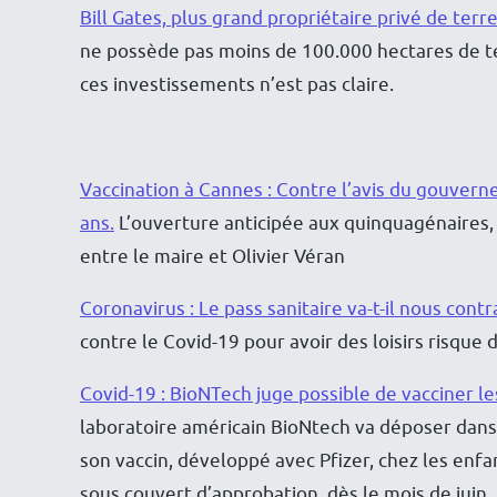
Bill Gates, plus grand propriétaire privé de terr
ne possède pas moins de 100.000 hectares de ter
ces investissements n’est pas claire.
Vaccination à Cannes : Contre l’avis du gouvern
ans.
L’ouverture anticipée aux quinquagénaires, i
entre le maire et Olivier Véran
Coronavirus : Le pass sanitaire va-t-il nous contr
contre le Covid-19 pour avoir des loisirs risque 
Covid-19 : BioNTech juge possible de vacciner l
laboratoire américain BioNtech va déposer dans 
son vaccin, développé avec Pfizer, chez les enfan
sous couvert d’approbation, dès le mois de juin