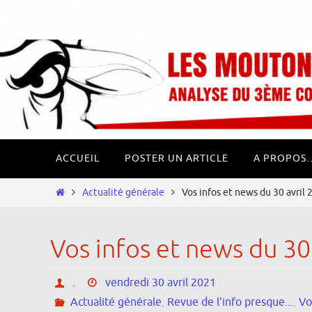
Passer
Panneau de gestion des cookies
vers
le
contenu
Passer
ACCUEIL
POSTER UN ARTICLE
A PROPOS
vers
le
Home
Actualité générale
Vos infos et news du 30 avril
contenu
Vos infos et news du 30
.
vendredi 30 avril 2021
Actualité générale
,
Revue de l'info presque...
,
Vo