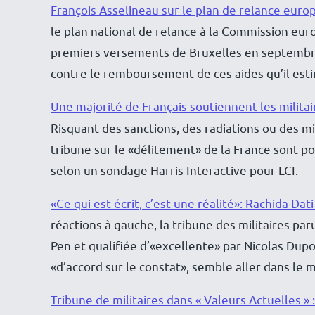
François Asselineau sur le plan de relance euro
le plan national de relance à la Commission euro
premiers versements de Bruxelles en septembre.
contre le remboursement de ces aides qu’il esti
Une majorité de Français soutiennent les milita
Risquant des sanctions, des radiations ou des mise
tribune sur le «délitement» de la France sont p
selon un sondage Harris Interactive pour LCI.
«Ce qui est écrit, c’est une réalité»: Rachida Dat
réactions à gauche, la tribune des militaires pa
Pen et qualifiée d’«excellente» par Nicolas Dupon
«d’accord sur le constat», semble aller dans le
Tribune de militaires dans « Valeurs Actuelles » 