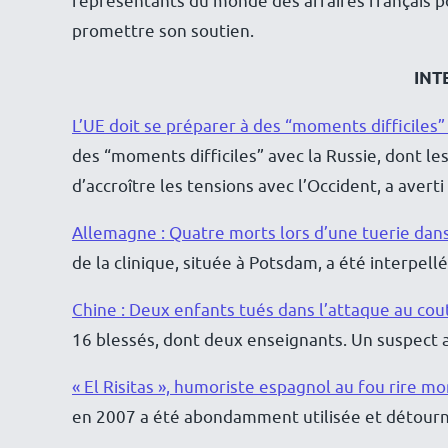
représentants du monde des affaires français po
promettre son soutien.
INT
L’UE doit se préparer à des “moments difficiles” 
des “moments difficiles” avec la Russie, dont le
d’accroître les tensions avec l’Occident, a aver
Allemagne : Quatre morts lors d’une tuerie dans
de la clinique, située à Potsdam, a été interpell
Chine : Deux enfants tués dans l’attaque au co
16 blessés, dont deux enseignants. Un suspect a
« El Risitas », humoriste espagnol au fou rire 
en 2007 a été abondamment utilisée et détourn