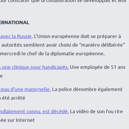
ur constater que la collaboration se développait et leur
ERNATIONAL
avec la Russie.
L’Union européenne doit se préparer à
s autorités semblent avoir choisi de “manière délibérée”
ti mercredi le chef de la diplomatie européenne.
 une clinique pour handicapés.
Une employée de 51 ans
ée
uteau d’une maternelle.
La police dénombre également
 été arrêté
mondialement connu, est décédé.
La vidéo de son fou rire
ée sur Internet