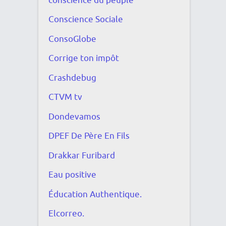
conscience du peuple
Conscience Sociale
ConsoGlobe
Corrige ton impôt
Crashdebug
CTVM tv
Dondevamos
DPEF De Père En Fils
Drakkar Furibard
Eau positive
Éducation Authentique.
Elcorreo.