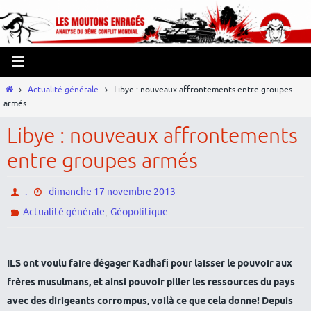
Passer
Panneau de gestion des cookies
vers
le
contenu
Home
Actualité générale
Libye : nouveaux affrontements entre groupes
armés
Libye : nouveaux affrontements
entre groupes armés
.
dimanche 17 novembre 2013
,
Actualité générale
Géopolitique
ILS ont voulu faire dégager Kadhafi pour laisser le pouvoir aux
frères musulmans, et ainsi pouvoir piller les ressources du pays
avec des dirigeants corrompus, voilà ce que cela donne! Depuis