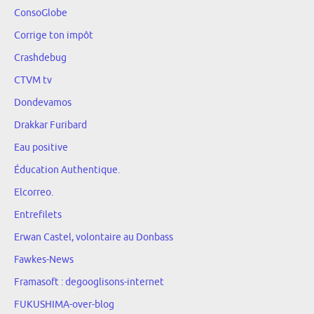
ConsoGlobe
Corrige ton impôt
Crashdebug
CTVM tv
Dondevamos
Drakkar Furibard
Eau positive
Éducation Authentique.
Elcorreo.
Entrefilets
Erwan Castel, volontaire au Donbass
Fawkes-News
Framasoft : degooglisons-internet
FUKUSHIMA-over-blog