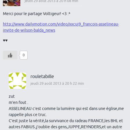
jeudi 29 août 2013 à 20 h 08 min
Merci pour le partage Voltigeur! <3 :*
http://www.dailymotion.com/video/xxcuj9_francois-asselineau-
invite-de-wilson-balda_news
♥♥
0
rouletabille
jeudi 29 août 2013 à 20 h 22 min
zut
m’en fout .
ASSELINEAU c’est comme la lumière qui est dans une église,me
rappelle plus ce truc.
C’est juste la vérité,la survivance du radeau FRANCE,les BHL et
autres FABIUS ,j’oublie des gens,JUPPE,REYNDERS,et un autre