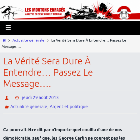
Passer
Panneau de gestion des cookies
vers
le
contenu
Home
Actualité générale
La Vérité Sera Dure À Entendre… Passez Le
Message….
La Vérité Sera Dure À
Entendre… Passez Le
Message….
.
jeudi 29 août 2013
,
Actualité générale
Argent et politique
Ca pourrait être dit par n’importe quel couillu d’une de nos
démoNcratie, sauf que, les George Carlin ne courent pas les