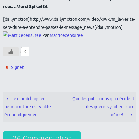
rues…Merci Spike636.
[dailymotion]http://www.dailymotion.com/video/xiwkym_la-verite-
sera-dure-a-entendre-passez-le-message_news[/dailymotion]
Par
Matricecensuree
0
.
Signet
Le maraîchage en
Que les politiciens qui décident
permaculture est viable
des guerres y aillent eux-
économiquement
même!…
26 Commentaires