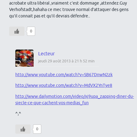
acrobate ultra libéral ,vraiment c’est dommage ,attendez.Guy
Verhofstadt,hahaha ce mec trouve normal d’attaquer des gens
qu’il connait pas et qu’il devrais défendre..
0
Lecteur
jeudi 29 août 2013 à 21 h 52 min
http://www.youtube.com/watch?v=SB67DnwN2zk
http://www.youtube.com/watch?v=MdVX2YnTye8
http://www.dailymotion.com/video/xj9upa_zapping-diner-du-
siecle-ce-que-cachent-vos-medias_fun
^,^
0