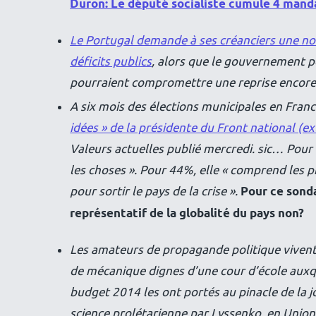
Duron: Le député socialiste cumule 4 manda
Le Portugal demande à ses créanciers une no
déficits publics
, alors que le gouvernement p
pourraient compromettre une reprise encore 
A six mois des élections municipales en Fran
idées » de la présidente du Front national (e
Valeurs actuelles publié mercredi. sic… Pou
les choses ». Pour 44%, elle « comprend les p
pour sortir le pays de la crise ».
Pour ce sond
représentatif de la globalité du pays non?
Les amateurs de propagande politique vivent 
de mécanique dignes d’une cour d’école auxque
budget 2014 les ont portés au pinacle de la 
science prolétarienne par Lyssenko, en Union