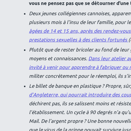
vous ne pensez pas que se détourner d’une t
Deux jeunes collégiennes cannoises, apparem
plusieurs mois à l’insu de leur famille, pour l
âgées de 14 et 15 ans, après des rendez-vous 
prestations sexuelles à des clients fortunés
(
Plutôt que de rester bricoler au fond de leur
moyens et connaissances.
Dans leur atelier a
invité à venir pour apprendre à fabriquer ou 
militer concrètement pour le réemploi, ils s’
Le billet de banque en plastique ? Propre, sûr
d’Angleterre, qui pourrait introduire des co
déchirent pas, ils se salissent moins et rési
l’établissement. Un cycle à 90 degrés n’a qu’u
Mail. De l’argent propre ? Une bonne nouvel
que le virus de la grippe pouvait survivre jus