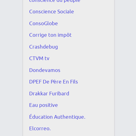
conscience du peuple
Conscience Sociale
ConsoGlobe
Corrige ton impôt
Crashdebug
CTVM tv
Dondevamos
DPEF De Père En Fils
Drakkar Furibard
Eau positive
Éducation Authentique.
Elcorreo.