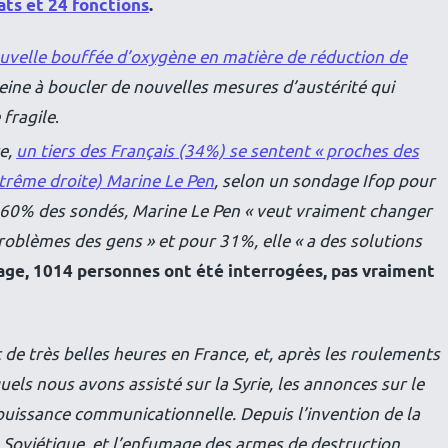
ts et 24 fonctions
.
uvelle bouffée d’oxygène en matière de réduction de
eine à boucler de nouvelles mesures d’austérité qui
fragile
.
ce,
un tiers des Français (34%) se sentent « proches des
xtrême droite) Marine Le Pen
, selon un sondage Ifop pour
r 60% des sondés, Marine Le Pen « veut vraiment changer
roblèmes des gens » et pour 31%, elle « a des solutions
age, 1014 personnes ont été interrogées, pas vraiment
de très belles heures en France, et, après les roulements
ls nous avons assisté sur la Syrie, les annonces sur le
jouissance communicationnelle. Depuis l’invention de la
 Soviétique, et l’enfumage des armes de destruction