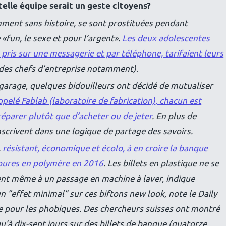
elle équipe serait un geste citoyens?
ment sans histoire, se sont prostituées pendant
e «fun, le sexe et pour l’argent».
Les deux adolescentes
pris sur une messagerie et par téléphone, tarifaient leurs
des chefs d’entreprise notamment)
.
 garage, quelques bidouilleurs ont décidé de mutualiser
ppelé Fablab (laboratoire de fabrication), chacun est
réparer plutôt que d’acheter ou de jeter
. En plus de
inscrivent dans une logique de partage des savoirs.
,
résistant, économique et écolo, à en croire la banque
upures en polymère en 2016
. Les billets en plastique ne se
stent même à un passage en machine à laver, indique
n ”effet minimal” sur ces biftons new look, note le Daily
le pour les phobiques. Des chercheurs suisses ont montré
qu’à dix-sept jours sur des billets de banque (quatorze