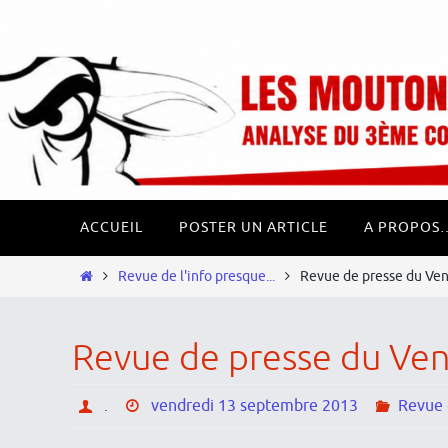
Passer
Panneau de gestion des cookies
vers
le
contenu
Passer
ACCUEIL
POSTER UN ARTICLE
A PROPOS
vers
le
Home
Revue de l'info presque...
Revue de presse du Ve
contenu
Revue de presse du Ve
.
vendredi 13 septembre 2013
Revue d