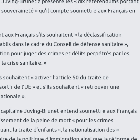
e Juving-Brunet a présenté les « dix référendums portant
 de souveraineté » qu’il compte soumettre aux Français en
x Français s’ils souhaitent « la déclassification
blis dans le cadre du Conseil de défense sanitaire »,
tion pour juger des crimes et délits perpétrés par les
la crise sanitaire. »
souhaitent « activer l’article 50 du traité de
tir de l’UE » et s’ils souhaitent « retrouver une
ationale ».
e capitaine Juving-Brunet entend soumettre aux Français
lissement de la peine de mort « pour les crimes
ant la traite d’enfants », la nationalisation des «
ire de la politique d’immigration ainsi que la réforme de