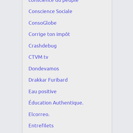
conscience du peuple
Conscience Sociale
ConsoGlobe
Corrige ton impôt
Crashdebug
CTVM tv
Dondevamos
Drakkar Furibard
Eau positive
Éducation Authentique.
Elcorreo.
Entrefilets