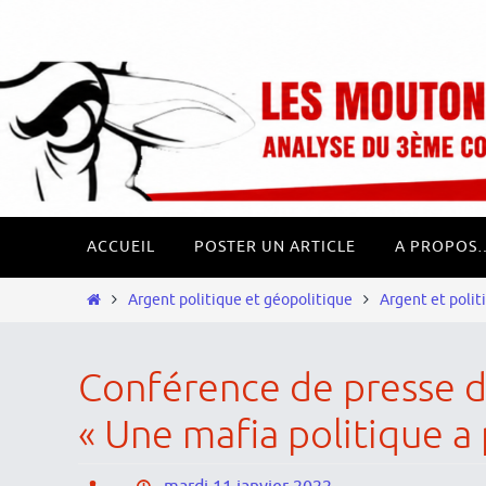
Passer
Panneau de gestion des cookies
vers
le
contenu
Passer
ACCUEIL
POSTER UN ARTICLE
A PROPOS
vers
le
Home
Argent politique et géopolitique
Argent et polit
contenu
Conférence de presse du
« Une mafia politique a 