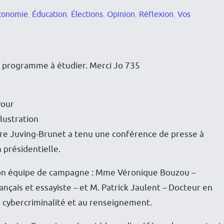
conomie
,
Éducation
,
Élections
,
Opinion
,
Réflexion
,
Vos
un programme à étudier. Merci Jo 735
Pour
llustration
dre Juving-Brunet a tenu une conférence de presse à
n présidentielle.
on équipe de campagne : Mme Véronique Bouzou –
çais et essayiste – et M. Patrick Jaulent – Docteur en
la cybercriminalité et au renseignement.