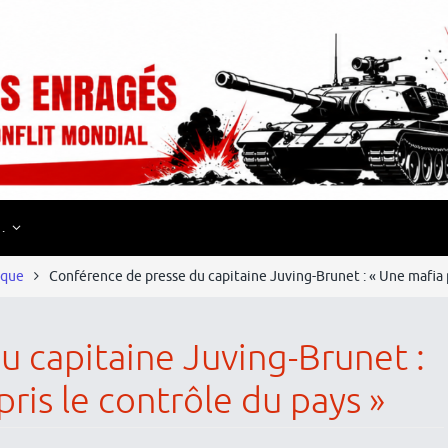
…
ique
Conférence de presse du capitaine Juving-Brunet : « Une mafia po
 capitaine Juving-Brunet :
pris le contrôle du pays »