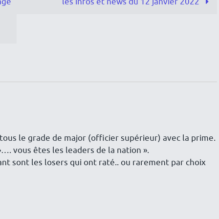
age
les infos et news du 12 janvier 2022
tous le grade de major (officier supérieur) avec la prime.
»…. vous êtes les leaders de la nation ».
t sont les losers qui ont raté.. ou rarement par choix