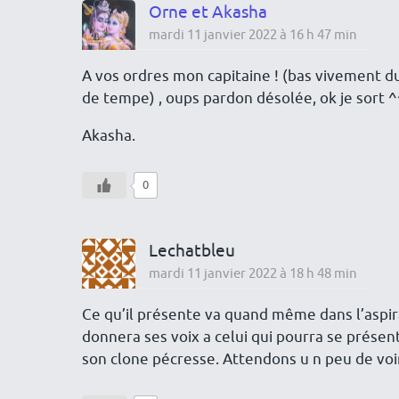
Orne et Akasha
mardi 11 janvier 2022 à 16 h 47 min
A vos ordres mon capitaine ! (bas vivement du
de tempe) , oups pardon désolée, ok je sort 
Akasha.
0
Lechatbleu
mardi 11 janvier 2022 à 18 h 48 min
Ce qu’il présente va quand même dans l’aspira
donnera ses voix a celui qui pourra se présen
son clone pécresse. Attendons u n peu de voi