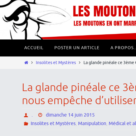
Passer
Panneau de gestion des cookies
vers
le
contenu
Passer
ACCUEIL
POSTER UN ARTICLE
A PROPOS
vers
le
Home
Insolites et Mystères
La glande pinéale ce 3ème 
contenu
La glande pinéale ce 3è
nous empêche d’utilis
.
dimanche 14 juin 2015
Insolites et Mystères
,
Manipulation
,
Médical et a