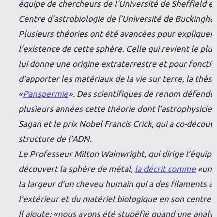
équipe de chercheurs de l’Université de Sheffield et
Centre d’astrobiologie de l’Université de Buckingha
Plusieurs théories ont été avancées pour expliquer
l’existence de cette sphère. Celle qui revient le plu
lui donne une origine extraterrestre et pour fonctio
d’apporter les matériaux de la vie sur terre, la thèse
«
Panspermie
». Des scientifiques de renom défende
plusieurs années cette théorie dont l’astrophysicien
Sagan et le prix Nobel Francis Crick, qui a co-découve
structure de l’ADN.
Le Professeur Milton Wainwright, qui dirige l’équipe
découvert la sphère de métal,
la décrit comme
«
une
la largeur d’un cheveu humain qui a des filaments à
l’extérieur et du matériel biologique en son centre
»
Il ajoute: «
nous avons été stupéfié quand une analy