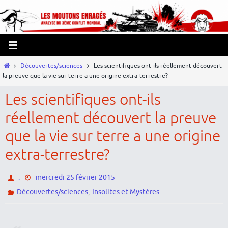
Passer
Panneau de gestion des cookies
vers
le
contenu
Home
Découvertes/sciences
Les scientifiques ont-ils réellement découvert
la preuve que la vie sur terre a une origine extra-terrestre?
Les scientifiques ont-ils
réellement découvert la preuve
que la vie sur terre a une origine
extra-terrestre?
.
mercredi 25 février 2015
,
Découvertes/sciences
Insolites et Mystères