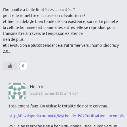
…
l’humanité a t elle limité ces capacités..?
peut elle remettre en cause son « évolution »?
et bien au delà ,le bien fondé de son existence, sur cette planète.
la cellule humaine fait comme les autres :elle se reproduit pour
transmettre,à travers le temps,son existence
rien de plus..
et l’évolution à plutôt tendance,à s’affirmer vers l’homo idiocracy
2.0..
0
Hector
jeudi 26 février 2015 à 14 h 04 min
Totalement faux. On utilise la totalité de notre cerveau.
http://fr.wikipedia.org/wiki/Mythe_de_l%27utilisation_incomp
PS : Je ne reproche rien a benji qui donne juste le lien vers un