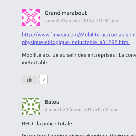
Grand marabout
samedi 31 janvier 2015 à 23 h 44 min
http://www.finyear.com/Mobilite-accrue-au-sein
physique-et-logique-ineluctable_a31292.html
Mobilité accrue au sein des entreprises : La co
inéluctable
0
Balou
dimanche 1 février 2015 à 0 h 11 min
RFID : la police totale