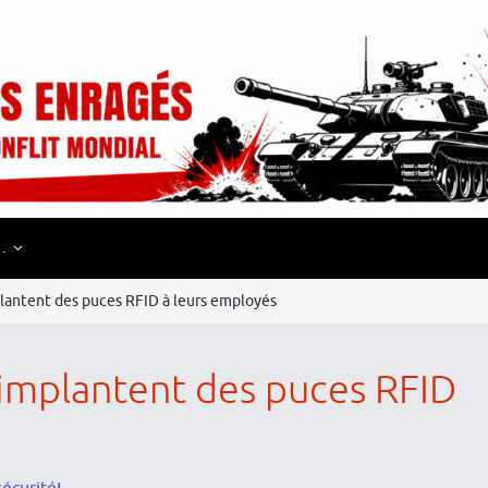
…
lantent des puces RFID à leurs employés
 implantent des puces RFID