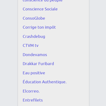
conscience du peuple
Conscience Sociale
ConsoGlobe
Corrige ton impôt
Crashdebug
CTVM tv
Dondevamos
Drakkar Furibard
Eau positive
Éducation Authentique.
Elcorreo.
Entrefilets