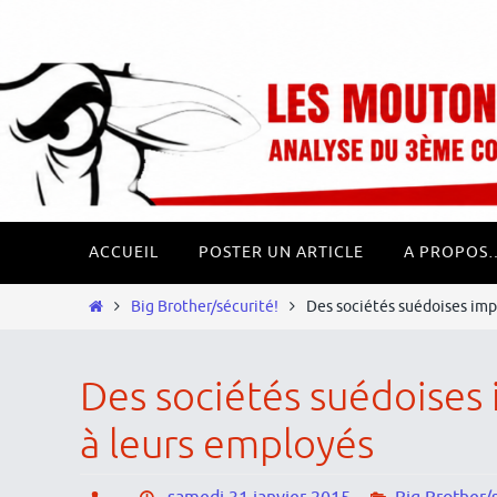
Passer
Panneau de gestion des cookies
vers
le
contenu
Passer
ACCUEIL
POSTER UN ARTICLE
A PROPOS
vers
le
Home
Big Brother/sécurité!
Des sociétés suédoises imp
contenu
Des sociétés suédoises
à leurs employés