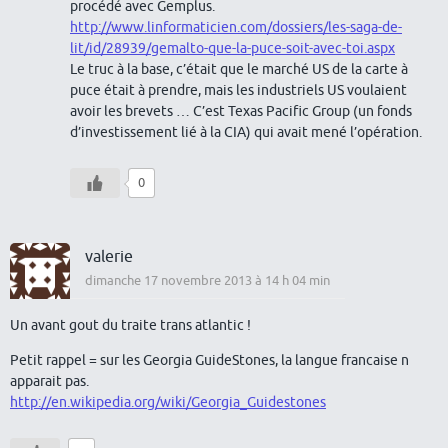
procédé avec Gemplus.
http://www.linformaticien.com/dossiers/les-saga-de-
lit/id/28939/gemalto-que-la-puce-soit-avec-toi.aspx
Le truc à la base, c’était que le marché US de la carte à
puce était à prendre, mais les industriels US voulaient
avoir les brevets … C’est Texas Pacific Group (un fonds
d’investissement lié à la CIA) qui avait mené l’opération.
0
valerie
dimanche 17 novembre 2013 à 14 h 04 min
Un avant gout du traite trans atlantic !
Petit rappel = sur les Georgia GuideStones, la langue francaise n
apparait pas.
http://en.wikipedia.org/wiki/Georgia_Guidestones