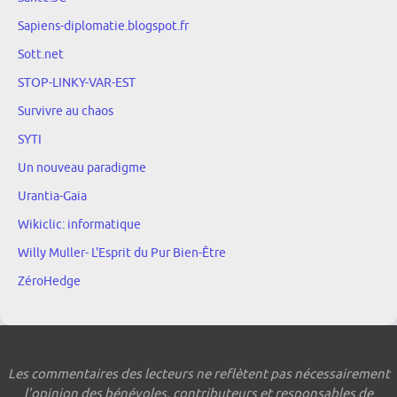
Sapiens-diplomatie.blogspot.fr
Sott.net
STOP-LINKY-VAR-EST
Survivre au chaos
SYTI
Un nouveau paradigme
Urantia-Gaia
Wikiclic: informatique
Willy Muller- L'Esprit du Pur Bien-Être
ZéroHedge
Les commentaires des lecteurs ne reflètent pas nécessairement
l'opinion des bénévoles, contributeurs et responsables de