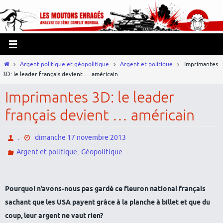
Passer
Panneau de gestion des cookies
vers
le
contenu
Home
Argent politique et géopolitique
Argent et politique
Imprimantes
3D: le leader français devient … américain
Imprimantes 3D: le leader
français devient … américain
.
dimanche 17 novembre 2013
,
Argent et politique
Géopolitique
Pourquoi n’avons-nous pas gardé ce fleuron national français
sachant que les USA payent grâce à la planche à billet et que du
coup, leur argent ne vaut rien?