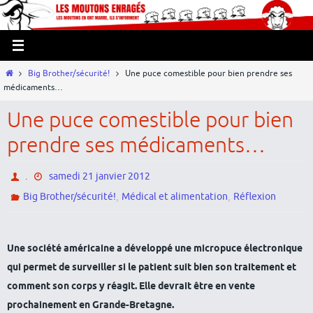
Passer
Panneau de gestion des cookies
vers
le
contenu
Home
Big Brother/sécurité!
Une puce comestible pour bien prendre ses
médicaments…
Une puce comestible pour bien
prendre ses médicaments…
.
samedi 21 janvier 2012
,
,
Big Brother/sécurité!
Médical et alimentation
Réflexion
Une société américaine a développé une micropuce électronique
qui permet de surveiller si le patient suit bien son traitement et
comment son corps y réagit. Elle devrait être en vente
prochainement en Grande-Bretagne.